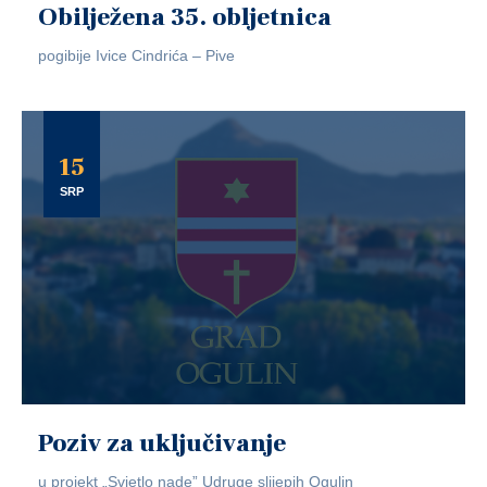
Obilježena 35. obljetnica
pogibije Ivice Cindrića – Pive
15
SRP
Poziv za uključivanje
u projekt „Svjetlo nade” Udruge slijepih Ogulin