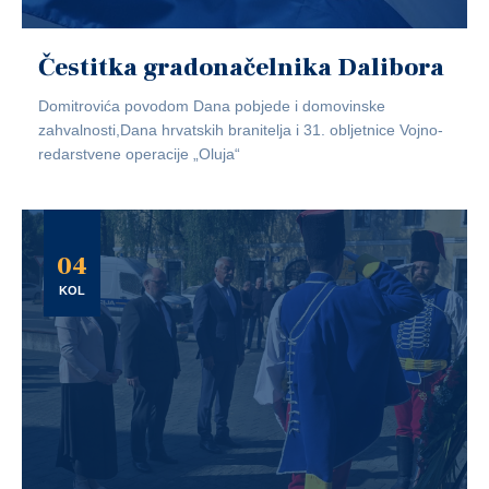
Čestitka gradonačelnika Dalibora
Domitrovića povodom Dana pobjede i domovinske
zahvalnosti,Dana hrvatskih branitelja i 31. obljetnice Vojno-
redarstvene operacije „Oluja“
04
KOL