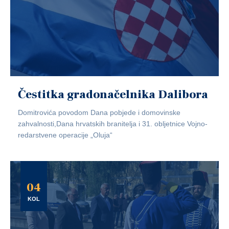
Čestitka gradonačelnika Dalibora
Domitrovića povodom Dana pobjede i domovinske
zahvalnosti,Dana hrvatskih branitelja i 31. obljetnice Vojno-
redarstvene operacije „Oluja“
04
KOL