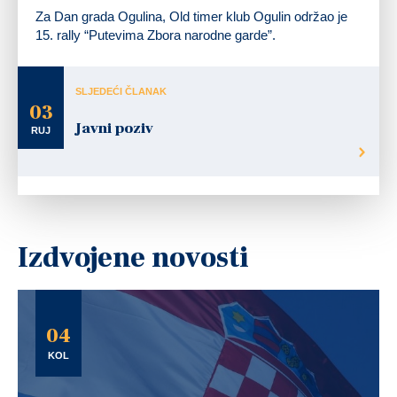
Za Dan grada Ogulina, Old timer klub Ogulin održao je
15. rally “Putevima Zbora narodne garde”.
SLJEDEĆI ČLANAK
03
Javni poziv
RUJ
Izdvojene novosti
04
KOL