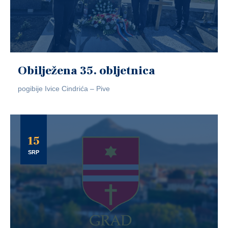
Obilježena 35. obljetnica
pogibije Ivice Cindrića – Pive
15
SRP