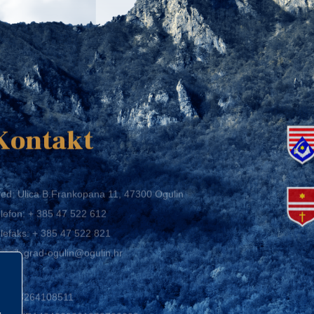
K
Kontakt
ed: Ulica B.Frankopana 11, 47300 Ogulin
lefon:
+ 385 47 522 612
lefaks:
+ 385 47 522 821
mail:
grad-ogulin@ogulin.hr
IB: 58264108511
BAN: HR1424020061829700009