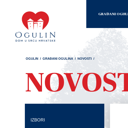
GRAĐANI OGUL
OGULIN
/
GRAĐANI OGULINA
/
NOVOSTI
/
NOVOS
IZBORI