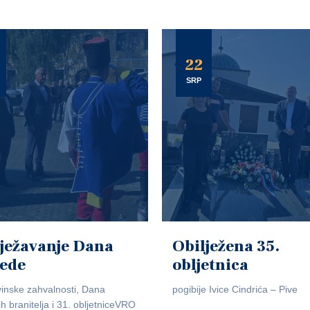
22
SRP
ježavanje Dana
Obilježena 35.
jede
obljetnica
inske zahvalnosti, Dana
pogibije Ivice Cindrića – Pive
ih branitelja i 31. obljetniceVRO