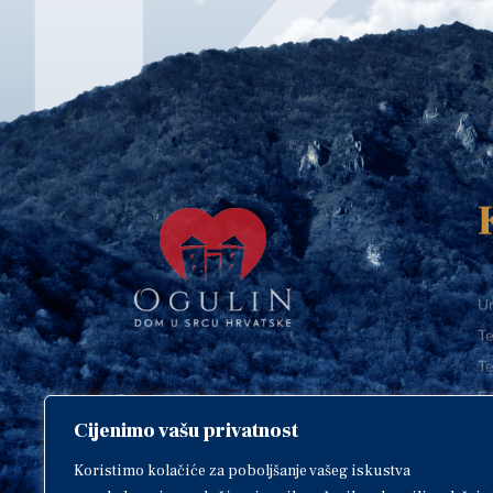
Ur
Te
Te
E-
Cijenimo vašu privatnost
O
Copyright © 2018. Grad Ogulin,
sva prava pridržana.
I
Koristimo kolačiće za poboljšanje vašeg iskustva