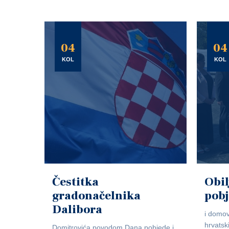
04
04
KOL
KOL
Čestitka
Obil
gradonačelnika
pob
Dalibora
i domov
hrvatsk
Domitrovića povodom Dana pobjede i