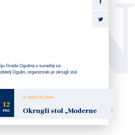
LI
iju Grada Ogulina u suradnji sa
itelj Ogulin, organiziralo je okrugli stol
SLJEDEĆI ČLANAK
12
Okrugli stol „Moderne
PRO