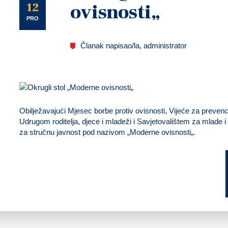
U
12
ovisnosti„
PRO
Članak napisao/la, administrator
Obilježavajući Mjesec borbe protiv ovisnosti, Vijeće za prevenc
Udrugom roditelja, djece i mladeži i Savjetovalištem za mlade i ob
za stručnu javnost pod nazivom „Moderne ovisnosti„.