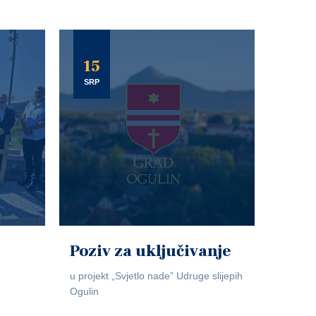
15
SRP
Poziv za uključivanje
u projekt „Svjetlo nade” Udruge slijepih
Ogulin