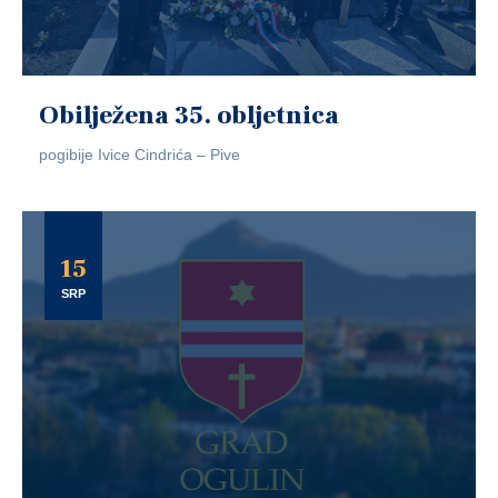
Obilježena 35. obljetnica
pogibije Ivice Cindrića – Pive
15
SRP