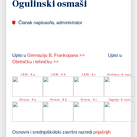
Ogulinski osmaši
Članak napisao/la, administrator
Upisi u
Gimnaziju B. Frankopana >>
Upisi u
Obrtničku i tehničku >>
I.B.M. – 8.a
I.B.M. – 8.b
I.B.M. – 8.c
Drežnica – 8. razr.
Prva os. – 8.a
Prva os. – 8.b
Prva os. – 8.c
Zagorje – 8. razr.
Osnovni i srednjoškolski završni razredi
prijašnjih