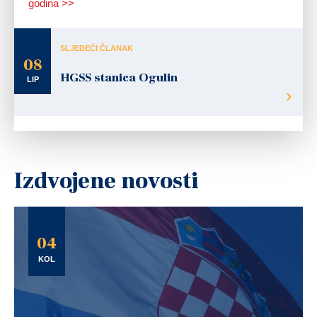
godina >>
SLJEDEĆI ČLANAK
08
HGSS stanica Ogulin
LIP
Izdvojene novosti
04
KOL