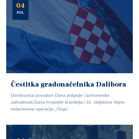
04
KOL
Čestitka gradonačelnika Dalibora
Domitrovića povodom Dana pobjede i domovinske
zahvalnosti,Dana hrvatskih branitelja i 31. obljetnice Vojno-
redarstvene operacije „Oluja“