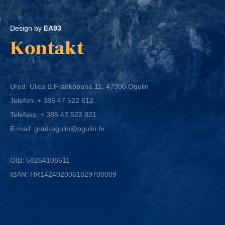
Design by
EA93
Kontakt
Ured: Ulica B.Frankopana 11, 47300 Ogulin
Telefon:
+ 385 47 522 612
Telefaks:
+ 385 47 522 821
E-mail:
grad-ogulin@ogulin.hr
OIB: 58264108511
IBAN: HR1424020061829700009