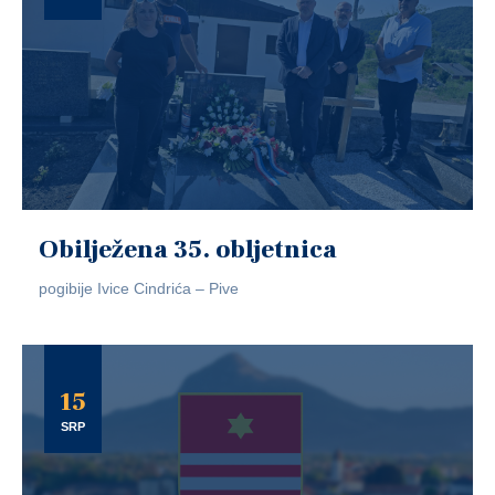
Obilježena 35. obljetnica
pogibije Ivice Cindrića – Pive
15
SRP