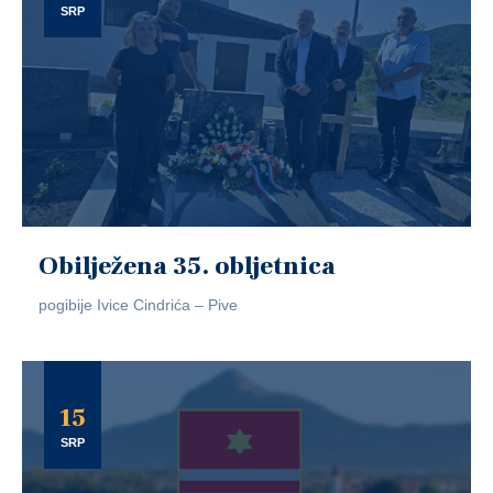
SRP
Obilježena 35. obljetnica
pogibije Ivice Cindrića – Pive
15
SRP