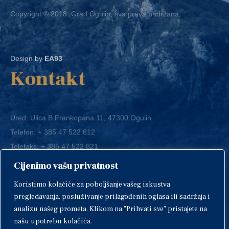
Design by
EA93
Kontakt
Ured: Ulica B.Frankopana 11, 47300 Ogulin
Telefon:
+ 385 47 522 612
Telefaks:
+ 385 47 522 821
E-mail:
grad-ogulin@ogulin.hr
Cijenimo vašu privatnost
OIB: 58264108511
Koristimo kolačiće za poboljšanje vašeg iskustva
IBAN: HR1424020061829700009
pregledavanja, posluživanje prilagođenih oglasa ili sadržaja i
analizu našeg prometa. Klikom na "Prihvati sve" pristajete na
našu upotrebu kolačića.