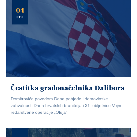
04
KOL
Čestitka gradonačelnika Dalibora
Domitrovića povodom Dana pobjede i domovinske
zahvalnosti,Dana hrvatskih branitelja i 31. obljetnice Vojno-
redarstvene operacije „Oluja“