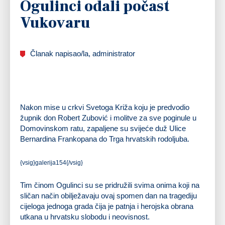
Ogulinci odali počast
Vukovaru
Članak napisao/la, administrator
Nakon mise u crkvi Svetoga Križa koju je predvodio
župnik don Robert Zubović i molitve za sve poginule u
Domovinskom ratu, zapaljene su svijeće duž Ulice
Bernardina Frankopana do Trga hrvatskih rodoljuba.
{vsig}galerija154{/vsig}
Tim činom Ogulinci su se pridružili svima onima koji na
sličan način obilježavaju ovaj spomen dan na tragediju
cijeloga jednoga grada čija je patnja i herojska obrana
utkana u hrvatsku slobodu i neovisnost.