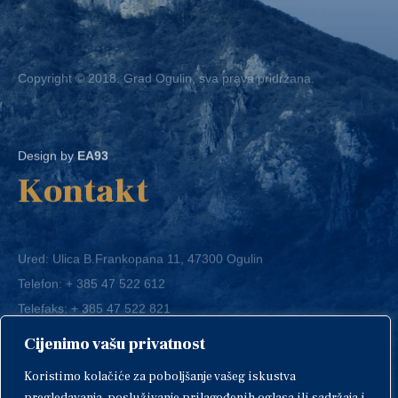
Copyright © 2018. Grad Ogulin, sva prava pridržana.
Design by
EA93
Kontakt
Ured: Ulica B.Frankopana 11, 47300 Ogulin
Telefon:
+ 385 47 522 612
Telefaks:
+ 385 47 522 821
E-mail:
grad-ogulin@ogulin.hr
Cijenimo vašu privatnost
OIB: 58264108511
Koristimo kolačiće za poboljšanje vašeg iskustva
IBAN: HR1424020061829700009