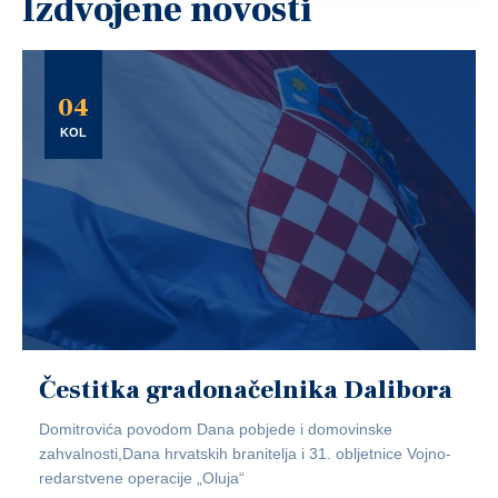
Izdvojene novosti
04
KOL
Čestitka gradonačelnika Dalibora
Domitrovića povodom Dana pobjede i domovinske
zahvalnosti,Dana hrvatskih branitelja i 31. obljetnice Vojno-
redarstvene operacije „Oluja“