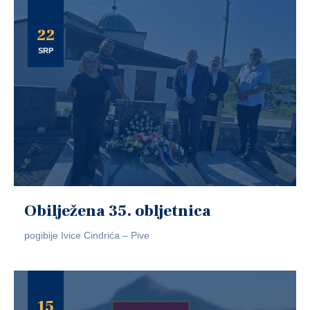
22
SRP
Obilježena 35. obljetnica
pogibije Ivice Cindrića – Pive
15