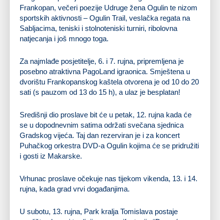
Frankopan, večeri poezije Udruge žena Ogulin te nizom
sportskih aktivnosti – Ogulin Trail, veslačka regata na
Sabljacima, teniski i stolnoteniski turniri, ribolovna
natjecanja i još mnogo toga.
Za najmlađe posjetitelje, 6. i 7. rujna, pripremljena je
posebno atraktivna PagoLand igraonica. Smještena u
dvorištu Frankopanskog kaštela otvorena je od 10 do 20
sati (s pauzom od 13 do 15 h), a ulaz je besplatan!
Središnji dio proslave bit će u petak, 12. rujna kada će
se u dopodnevnim satima održati svečana sjednica
Gradskog vijeća. Taj dan rezerviran je i za koncert
Puhačkog orkestra DVD-a Ogulin kojima će se pridružiti
i gosti iz Makarske.
Vrhunac proslave očekuje nas tijekom vikenda, 13. i 14.
rujna, kada grad vrvi događanjima.
U subotu, 13. rujna, Park kralja Tomislava postaje