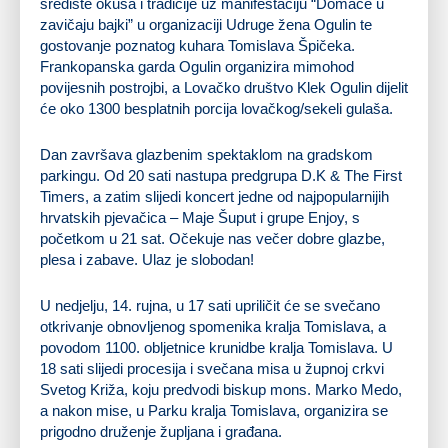
središte okusa i tradicije uz manifestaciju “Domaće u
zavičaju bajki” u organizaciji Udruge žena Ogulin te
gostovanje poznatog kuhara Tomislava Špičeka.
Frankopanska garda Ogulin organizira mimohod
povijesnih postrojbi, a Lovačko društvo Klek Ogulin dijelit
će oko 1300 besplatnih porcija lovačkog/sekeli gulaša.
Dan završava glazbenim spektaklom na gradskom
parkingu. Od 20 sati nastupa predgrupa D.K & The First
Timers, a zatim slijedi koncert jedne od najpopularnijih
hrvatskih pjevačica – Maje Šuput i grupe Enjoy, s
početkom u 21 sat. Očekuje nas večer dobre glazbe,
plesa i zabave. Ulaz je slobodan!
U nedjelju, 14. rujna, u 17 sati upriličit će se svečano
otkrivanje obnovljenog spomenika kralja Tomislava, a
povodom 1100. obljetnice krunidbe kralja Tomislava. U
18 sati slijedi procesija i svečana misa u župnoj crkvi
Svetog Križa, koju predvodi biskup mons. Marko Medo,
a nakon mise, u Parku kralja Tomislava, organizira se
prigodno druženje župljana i građana.