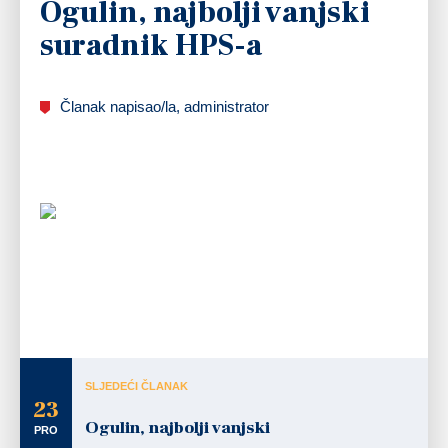
Ogulin, najbolji vanjski
suradnik HPS-a
Članak napisao/la, administrator
Izvršni odbor Hrvatskog planinarskog saveza
tradicionalno svake godine održava svečanu
novogodišnju sjednicu, na kojoj se, uz osvrt na
rad u protekloj godini, dodjeljuju i posebna
priznanja planinarskim društvima,
pojedincima i svim zaslužnima za postignute
uspjehe u protekloj godini.
Ove godine Hrvatski planinarski savez dodijelio
je priznanje za 2014. godinu Gradu Ogulinu.
SLJEDEĆI ČLANAK
23
Ogulin, najbolji vanjski
PRO