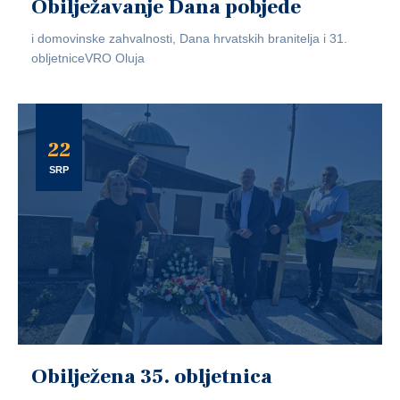
Obilježavanje Dana pobjede
i domovinske zahvalnosti, Dana hrvatskih branitelja i 31.
obljetniceVRO Oluja
22
SRP
Obilježena 35. obljetnica