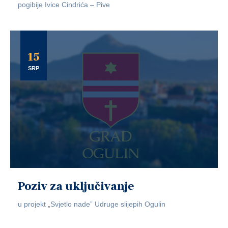
pogibije Ivice Cindrića – Pive
15
SRP
Poziv za uključivanje
u projekt „Svjetlo nade” Udruge slijepih Ogulin