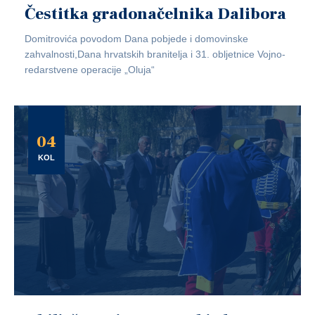
Čestitka gradonačelnika Dalibora
Domitrovića povodom Dana pobjede i domovinske
zahvalnosti,Dana hrvatskih branitelja i 31. obljetnice Vojno-
redarstvene operacije „Oluja“
04
KOL