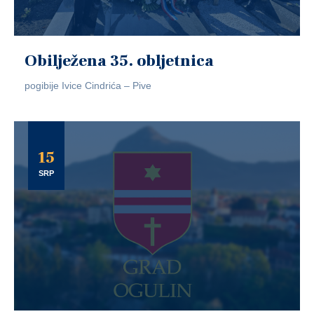
Obilježena 35. obljetnica
pogibije Ivice Cindrića – Pive
15
SRP