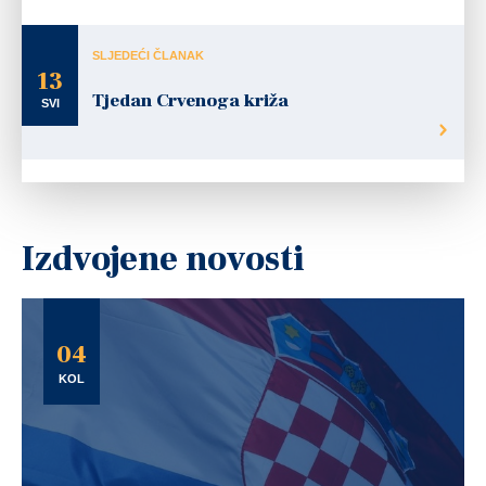
SLJEDEĆI ČLANAK
13
Tjedan Crvenoga križa
SVI
Izdvojene novosti
04
KOL