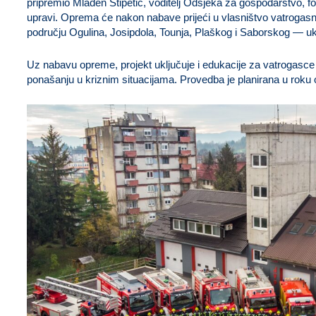
pripremio Mladen Stipetić, voditelj Odsjeka za gospodarstvo, 
upravi. Oprema će nakon nabave prijeći u vlasništvo vatrogasne 
području Ogulina, Josipdola, Tounja, Plaškog i Saborskog — u
Uz nabavu opreme, projekt uključuje i edukacije za vatrogasce 
ponašanju u kriznim situacijama. Provedba je planirana u roku