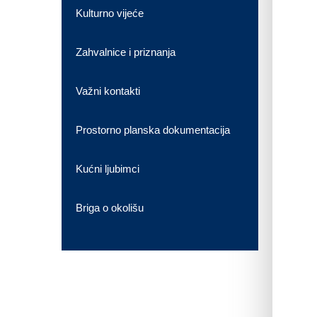
Kulturno vijeće
Zahvalnice i priznanja
Važni kontakti
Prostorno planska dokumentacija
Kućni ljubimci
Briga o okolišu