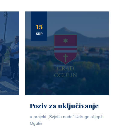
15
SRP
Poziv za uključivanje
u projekt „Svjetlo nade” Udruge slijepih
Ogulin