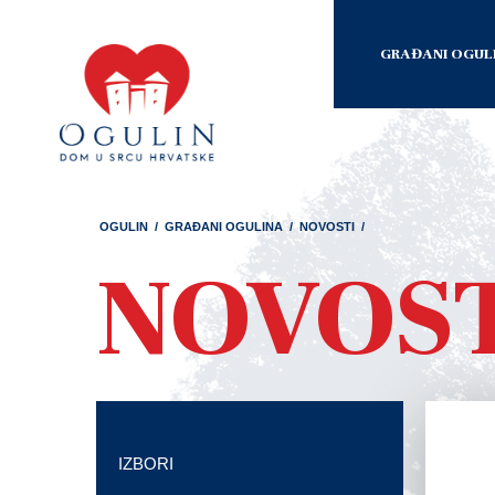
GRAĐANI OGUL
OGULIN
/
GRAĐANI OGULINA
/
NOVOSTI
/
NOVOS
IZBORI