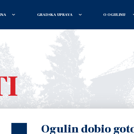
INA
GRADSKA UPRAVA
O OGULINU
TI
Ogulin dobio got