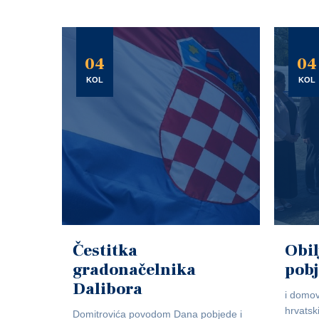
04
04
KOL
KOL
Čestitka
Obil
gradonačelnika
pob
Dalibora
i domov
hrvatsk
Domitrovića povodom Dana pobjede i