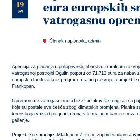
U
19
eura europskih s
SVI
vatrogasnu opre
Članak napisao/la, admin
Agencija za plaćanja u poljoprivredi, ribarstvu i ruralnom razvoj
vatrogasnoj postrojbi Ogulin potporu od 71.712 eura za nabav
europskih fondova kroz program ruralnog razvoja, a projekt je 
Frankopan.
Opremom će vatrogasci moći brže i učinkovitije reagirati na 
koje su postale sve češće zbog klimatskih promjena. Planira
terenskoga vozila tipa quad, drona s termalnom kamerom za ot
gašenje.
Projekt je u suradnji s Mladenom Žilićem, zapovjednikom Javn