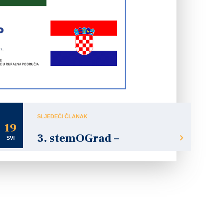
SLJEDEĆI ČLANAK
19
3. stemOGrad –
SVI