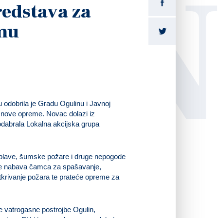
LI
redstava za
mu
u odobrila je Gradu Ogulinu i Javnoj
u nove opreme. Novac dolazi iz
odabrala Lokalna akcijska grupa
poplave, šumske požare i druge nepogode
 se nabava čamca za spašavanje,
krivanje požara te prateće opreme za
e vatrogasne postrojbe Ogulin,