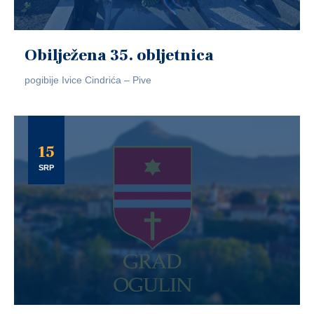
Obilježena 35. obljetnica
pogibije Ivice Cindrića – Pive
15
SRP