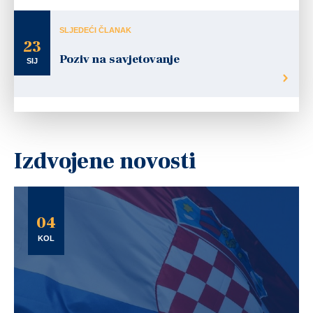
SLJEDEĆI ČLANAK
23
Poziv na savjetovanje
SIJ
Izdvojene novosti
04
KOL