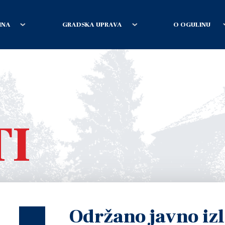
INA
GRADSKA UPRAVA
O OGULINU
TI
Održano javno iz