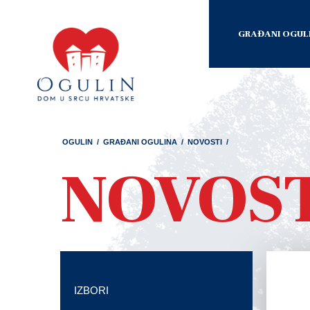
GRAĐANI OGUL
OGULIN
/
GRAĐANI OGULINA
/
NOVOSTI
/
NOVOS
IZBORI