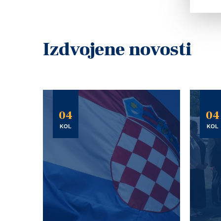
Izdvojene novosti
04
04
KOL
KOL