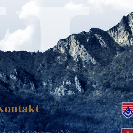
K
Kontakt
ed: Ulica B.Frankopana 11, 47300 Ogulin
lefon:
+ 385 47 522 612
lefaks:
+ 385 47 522 821