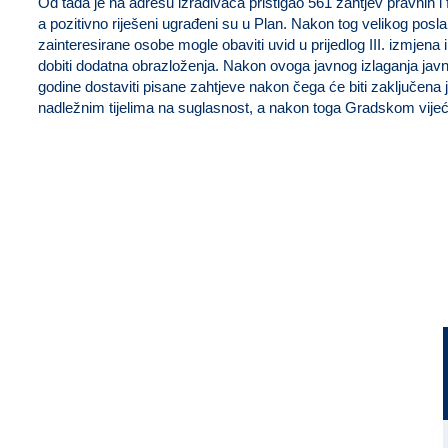
Od tada je na adresu izrađivača pristigao 561 zahtjev pravnih i 
a pozitivno riješeni ugrađeni su u Plan. Nakon tog velikog posl
zainteresirane osobe mogle obaviti uvid u prijedlog III. izmjena
dobiti dodatna obrazloženja. Nakon ovoga javnog izlaganja javn
godine dostaviti pisane zahtjeve nakon čega će biti zaključena j
nadležnim tijelima na suglasnost, a nakon toga Gradskom vijeć