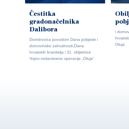
Čestitka
Obil
gradonačelnika
pob
Dalibora
i domov
hrvatsk
Domitrovića povodom Dana pobjede i
Oluja
domovinske zahvalnosti,Dana
hrvatskih branitelja i 31. obljetnice
Vojno-redarstvene operacije „Oluja“