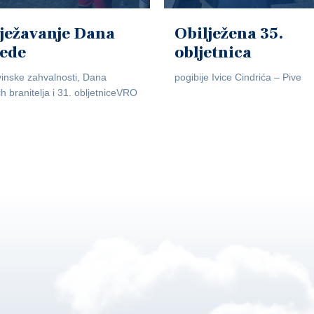
ježavanje Dana
Obilježena 35.
jede
obljetnica
inske zahvalnosti, Dana
pogibije Ivice Cindrića – Pive
ih branitelja i 31. obljetniceVRO