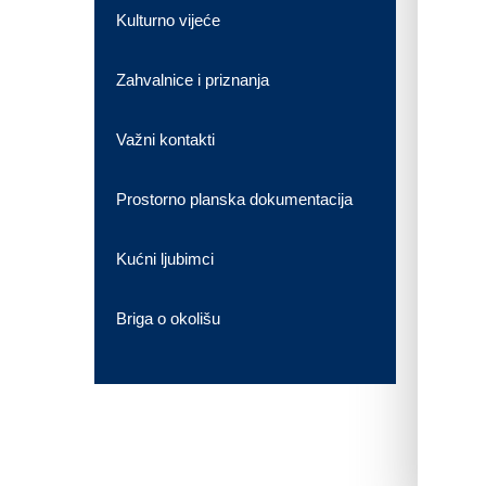
Kulturno vijeće
Zahvalnice i priznanja
Važni kontakti
Prostorno planska dokumentacija
Kućni ljubimci
Briga o okolišu