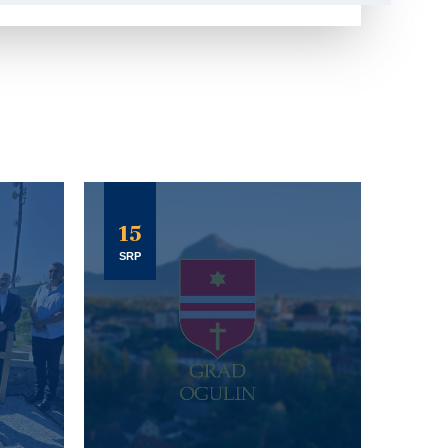
15
SRP