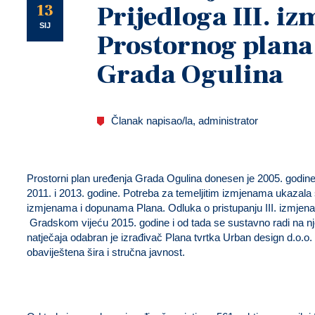
U
13
Prijedloga III. i
SIJ
Prostornog plana
Grada Ogulina
Članak napisao/la, administrator
Prostorni plan uređenja Grada Ogulina donesen je 2005. godine i
2011. i 2013. godine. Potreba za temeljitim izmjenama ukazala
izmjenama i dopunama Plana. Odluka o pristupanju III. izmjen
Gradskom vijeću 2015. godine i od tada se sustavno radi na
natječaja odabran je izrađivač Plana tvrtka Urban design d.o.o.
obaviještena šira i stručna javnost.