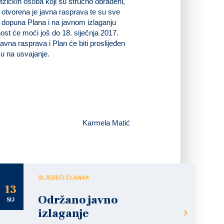
fizičkih osoba koji su stručno obrađeni,
a otvorena je javna rasprava te su sve
 i dopuna Plana i na javnom izlaganju
ost će moći još do 18. siječnja 2017.
avna rasprava i Plan će biti proslijeđen
u na usvajanje.
Karmela Matić
SLJEDEĆI ČLANAK
13
Održano javno
SIJ
izlaganje