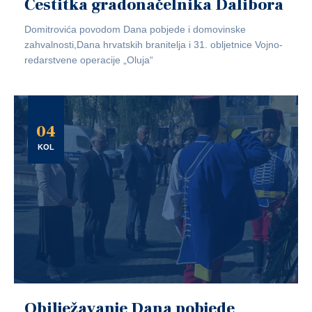
Čestitka gradonačelnika Dalibora
Domitrovića povodom Dana pobjede i domovinske
zahvalnosti,Dana hrvatskih branitelja i 31. obljetnice Vojno-
redarstvene operacije „Oluja“
04
KOL
Obilježavanje Dana pobjede