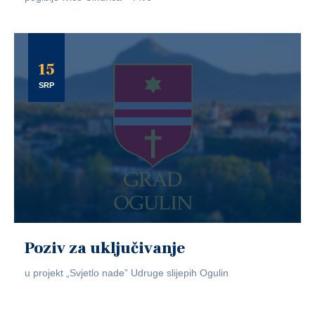
15
SRP
Poziv za uključivanje
u projekt „Svjetlo nade” Udruge slijepih Ogulin