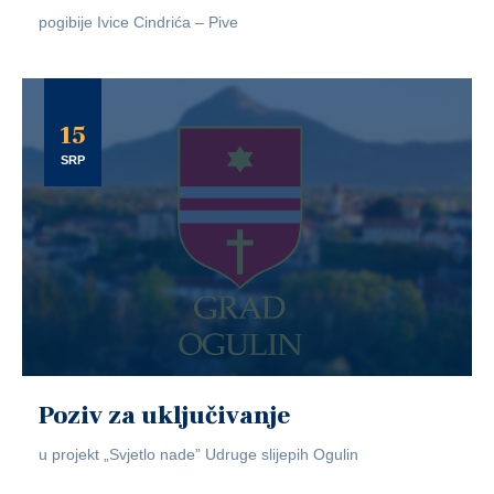
pogibije Ivice Cindrića – Pive
15
SRP
Poziv za uključivanje
u projekt „Svjetlo nade” Udruge slijepih Ogulin