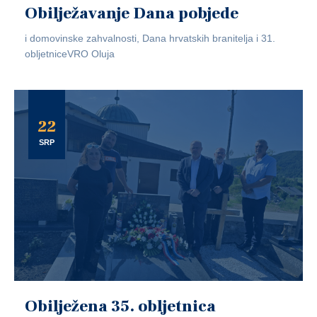
Obilježavanje Dana pobjede
i domovinske zahvalnosti, Dana hrvatskih branitelja i 31.
obljetniceVRO Oluja
22
SRP
Obilježena 35. obljetnica