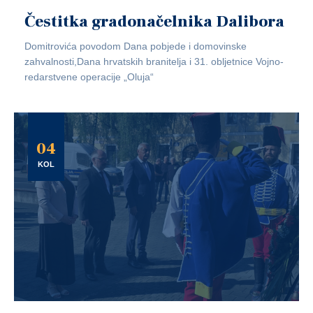
Čestitka gradonačelnika Dalibora
Domitrovića povodom Dana pobjede i domovinske
zahvalnosti,Dana hrvatskih branitelja i 31. obljetnice Vojno-
redarstvene operacije „Oluja“
04
KOL