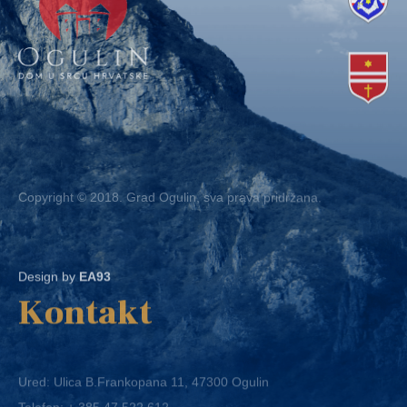
Copyright © 2018. Grad Ogulin, sva prava pridržana.
Design by
EA93
Kontakt
Ured: Ulica B.Frankopana 11, 47300 Ogulin
Telefon:
+ 385 47 522 612
Telefaks:
+ 385 47 522 821