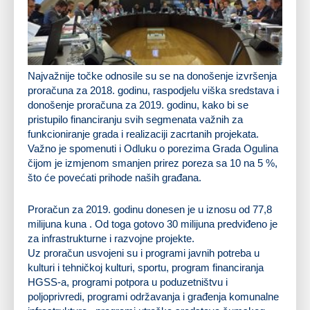
Najvažnije točke odnosile su se na donošenje izvršenja
proračuna za 2018. godinu, raspodjelu viška sredstava i
donošenje proračuna za 2019. godinu, kako bi se
pristupilo financiranju svih segmenata važnih za
funkcioniranje grada i realizaciji zacrtanih projekata.
Važno je spomenuti i Odluku o porezima Grada Ogulina
čijom je izmjenom smanjen prirez poreza sa 10 na 5 %,
što će povećati prihode naših građana.
Proračun za 2019. godinu donesen je u iznosu od 77,8
milijuna kuna . Od toga gotovo 30 milijuna predviđeno je
za infrastrukturne i razvojne projekte.
Uz proračun usvojeni su i programi javnih potreba u
kulturi i tehničkoj kulturi, sportu, program financiranja
HGSS-a, programi potpora u poduzetništvu i
poljoprivredi, programi održavanja i građenja komunalne