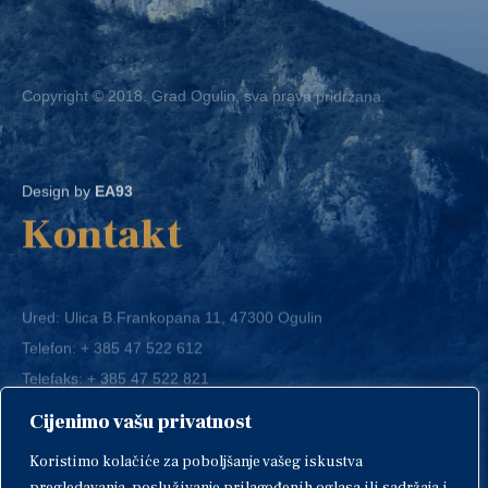
Copyright © 2018. Grad Ogulin, sva prava pridržana.
Design by
EA93
Kontakt
Ured: Ulica B.Frankopana 11, 47300 Ogulin
Telefon:
+ 385 47 522 612
Telefaks:
+ 385 47 522 821
E-mail:
grad-ogulin@ogulin.hr
Cijenimo vašu privatnost
OIB: 58264108511
Koristimo kolačiće za poboljšanje vašeg iskustva
IBAN: HR1424020061829700009