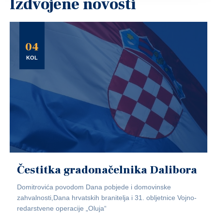
Izdvojene novosti
04
KOL
Čestitka gradonačelnika Dalibora
Domitrovića povodom Dana pobjede i domovinske
zahvalnosti,Dana hrvatskih branitelja i 31. obljetnice Vojno-
redarstvene operacije „Oluja“