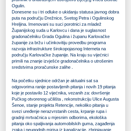
Ogulin.
Donesene su i tri odluke o ukidanju statusa javnog dobra
puta na području Drežnice, Svetog Petra i Ogulinskog
Hreljina. Imenovani su suci porotnici za mladež
Županijskog suda u Karlovcu i dana je suglasnost
gradonačelniku Grada Ogulina i županu Karlovačke
županije za bržu i učinkovitiju provedbu programa
razvoja infrastrukture širokopojasnog Interneta na
području Karlovačke županije. Na kraju su vijećnici
primili na znanje izvješće gradonačelnika o utrošenim
sredstvima proračunske zalihe .
Na početku sjednice održan je aktualni sat sa
odgovorima ranije postavljenih pitanja i novih 19 pitanja
koje je postavilo 12 vijećnika, vezanih za: dovršenje
Pučkog otvorenog učilišta , rekonstrukciju Ulice Augusta
Šenoe, stanje projekta Retencije, nekoliko pitanja u
svezi uređenje nerazvrstanih cesta, krpanje rupa i
gradnji mrtvačnica u mjesnim odborima, ekološka
pitanja oko spaljivanja automobilskih guma, zagađenja
zraka i neugodnih mirisa iz kanalizacije, zbrinjavanje