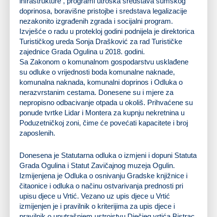
infrastrukture , programi utroška sredstava šumskog
doprinosa, boravišne pristojbe i sredstava legalizacije
nezakonito izgrađenih zgrada i socijalni program.
Izvješće o radu u protekloj godini podnijela je direktorica
Turističkog ureda Sonja Drašković za rad Turističke
zajednice Grada Ogulina u 2018. godini.
Sa Zakonom o komunalnom gospodarstvu usklađene
su odluke o vrijednosti boda komunalne naknade,
komunalna naknada, komunalni doprinos i Odluka o
nerazvrstanim cestama. Donesene su i mjere za
nepropisno odbacivanje otpada u okoliš. Prihvaćene su
ponude tvrtke Lidar i Montera za kupnju nekretnina u
Poduzetničkoj zoni, čime će povećati kapacitete i broj
zaposlenih.
Donesena je Statutarna odluka o izmjeni i dopuni Statuta
Grada Ogulina i Statut Zavičajnog muzeja Ogulin.
Izmijenjena je Odluka o osnivanju Gradske knjižnice i
čitaonice i odluka o načinu ostvarivanja prednosti pri
upisu djece u Vrtić. Vezano uz upis djece u Vrtić
izmijenjen je i pravilnik o kriterijima za upis djece i
pravilnik o unutrašnjem ustrojstvu Dječjeg vrtića Bistrac