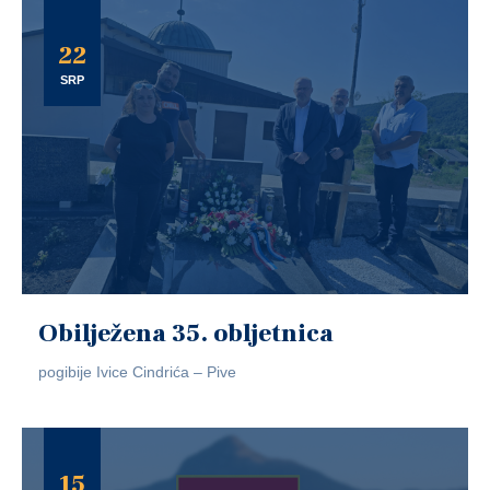
22
SRP
Obilježena 35. obljetnica
pogibije Ivice Cindrića – Pive
15