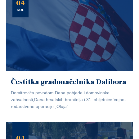
04
KOL
Čestitka gradonačelnika Dalibora
Domitrovića povodom Dana pobjede i domovinske
zahvalnosti,Dana hrvatskih branitelja i 31. obljetnice Vojno-
redarstvene operacije „Oluja“
04