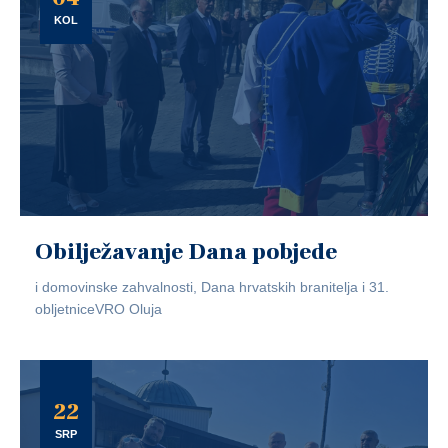
KOL
Obilježavanje Dana pobjede
i domovinske zahvalnosti, Dana hrvatskih branitelja i 31.
obljetniceVRO Oluja
22
SRP