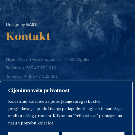
Design by
EA93
Kontakt
Ured: Ulica B.Frankopana 11, 47300 Ogulin
Telefon:
+ 385 47 522 612
Telefaks:
+ 385 47 522 821
E-mail:
grad-ogulin@ogulin.hr
Cijenimo vašu privatnost
OIB: 58264108511
Koristimo kolačiće za poboljšanje vašeg iskustva
IBAN: HR1424020061829700009
pregledavanja, posluživanje prilagođenih oglasa ili sadržaja i
analizu našeg prometa. Klikom na "Prihvati sve" pristajete na
našu upotrebu kolačića.