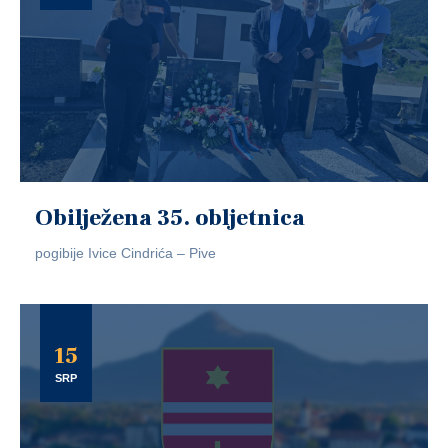
Obilježena 35. obljetnica
pogibije Ivice Cindrića – Pive
15
SRP