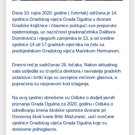
Dana 10. rujna 2020. godine ( četvrtak) održana je 14.
sjednica Gradskog vijeća Grada Ogulina u dvorani
Gradske knjižnice i čitaonice poštujući sve preporuke
epidemiologa, uz nazočnost gradonačelnika Dalibora
Domitrovića i njegovih zamjenika te 13, a od sredine
sjednice 14 od 17 gradskih vijećnika na čelu sa
predsjednikom Gradskog vijeća Marinkom Hermanom.
Dnevni red je sadržavao 26. točaka. Nakon aktualnog
sata uslijedila su Izvješća direktora i ravnatelja gradskih
ustanova i tvrtki koja su usvojena većinom glasova, a
popraćena su raspravom kod izlaganja.
Na ovoj sjednici donešene su Odluke o dodjeli javnih
priznanja Grada Ogulina za 2020. godinu i Odluka o
određivanju imena školske sportske dvorane pri
Osnovnoj školi Ivane Brlić-Mažuranić, uoči svečane
sjednice Gradskog vijeća Grada Ogulina koje su
donesene jednoglasno.