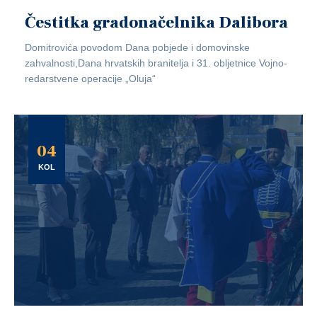
Čestitka gradonačelnika Dalibora
Domitrovića povodom Dana pobjede i domovinske
zahvalnosti,Dana hrvatskih branitelja i 31. obljetnice Vojno-
redarstvene operacije „Oluja“
04
KOL