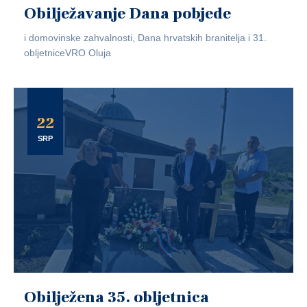
Obilježavanje Dana pobjede
i domovinske zahvalnosti, Dana hrvatskih branitelja i 31.
obljetniceVRO Oluja
22
SRP
Obilježena 35. obljetnica