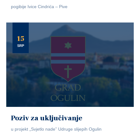
pogibije Ivice Cindrića – Pive
15
SRP
Poziv za uključivanje
u projekt „Svjetlo nade” Udruge slijepih Ogulin