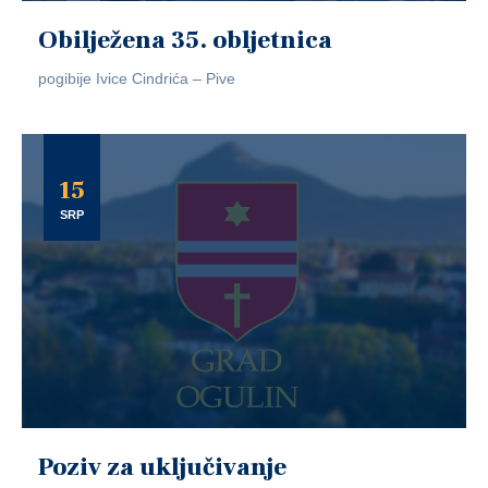
Obilježena 35. obljetnica
pogibije Ivice Cindrića – Pive
15
SRP
Poziv za uključivanje