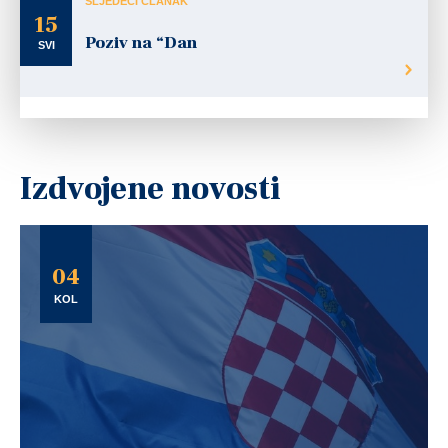
SLJEDEĆI ČLANAK
15
Poziv na “Dan
SVI
Izdvojene novosti
04
KOL