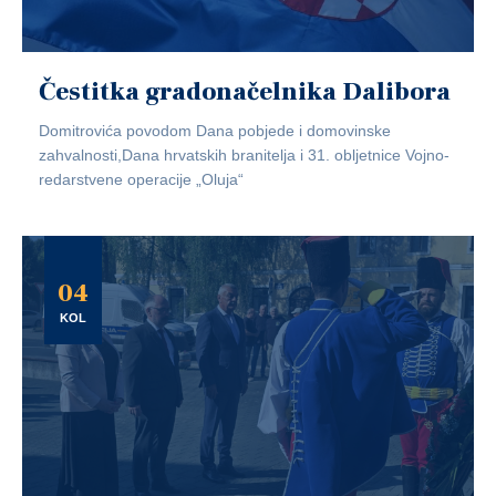
Čestitka gradonačelnika Dalibora
Domitrovića povodom Dana pobjede i domovinske
zahvalnosti,Dana hrvatskih branitelja i 31. obljetnice Vojno-
redarstvene operacije „Oluja“
04
KOL