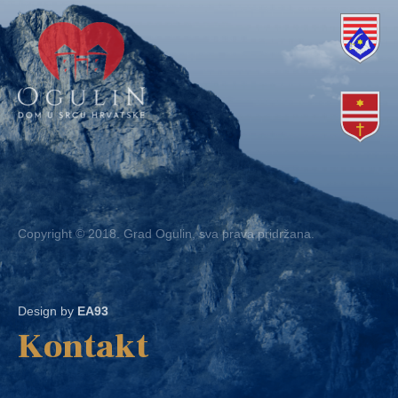
Copyright © 2018. Grad Ogulin, sva prava pridržana.
Design by
EA93
Kontakt
Ured: Ulica B.Frankopana 11, 47300 Ogulin