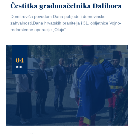
Čestitka gradonačelnika Dalibora
Domitrovića povodom Dana pobjede i domovinske
zahvalnosti,Dana hrvatskih branitelja i 31. obljetnice Vojno-
redarstvene operacije „Oluja“
04
KOL