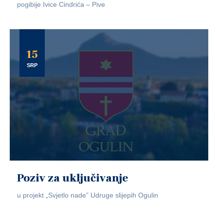
pogibije Ivice Cindrića – Pive
15
SRP
Poziv za uključivanje
u projekt „Svjetlo nade” Udruge slijepih Ogulin