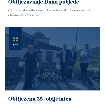
Obilježavanje Dana pobjede
i domovinske zahvalnosti, Dana hrvatskih branitelja i 31.
obljetniceVRO Oluja
22
SRP
Obilježena 35. obljetnica