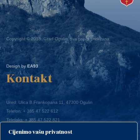
Copyright © 2018. Grad Ogulin, sva prava pridržana.
Design by
EA93
Kontakt
Ured: Ulica B.Frankopana 11, 47300 Ogulin
Telefon:
+ 385 47 522 612
Telefaks:
+ 385 47 522 821
E-mail:
grad-ogulin@ogulin.hr
Cijenimo vašu privatnost
OIB: 58264108511