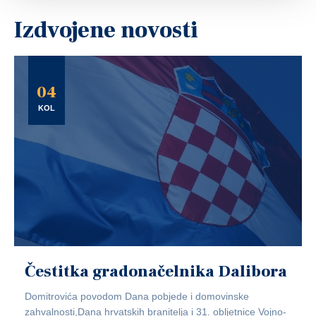
Izdvojene novosti
04
KOL
Čestitka gradonačelnika Dalibora
Domitrovića povodom Dana pobjede i domovinske
zahvalnosti,Dana hrvatskih branitelja i 31. obljetnice Vojno-