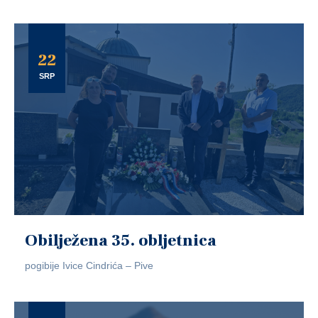
22
SRP
Obilježena 35. obljetnica
pogibije Ivice Cindrića – Pive