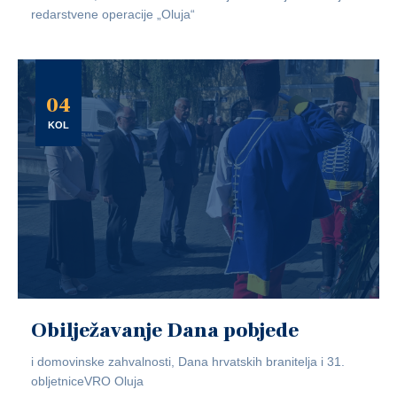
redarstvene operacije „Oluja“
04
KOL
Obilježavanje Dana pobjede
i domovinske zahvalnosti, Dana hrvatskih branitelja i 31.
obljetniceVRO Oluja