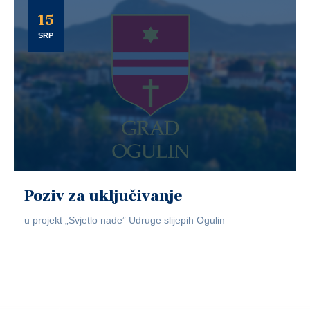
15
SRP
Poziv za uključivanje
u projekt „Svjetlo nade” Udruge slijepih Ogulin