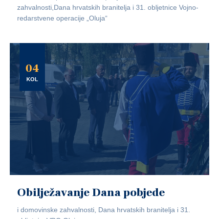
zahvalnosti,Dana hrvatskih branitelja i 31. obljetnice Vojno-
redarstvene operacije „Oluja“
04
KOL
Obilježavanje Dana pobjede
i domovinske zahvalnosti, Dana hrvatskih branitelja i 31.