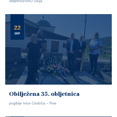
obljetniceVRO Oluja
22
SRP
Obilježena 35. obljetnica
pogibije Ivice Cindrića – Pive