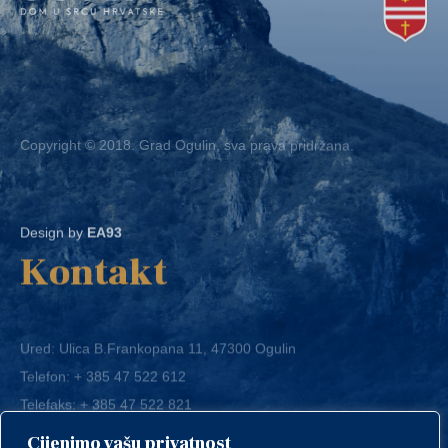
Copyright © 2018. Grad Ogulin, sva prava pridržana.
Design by
EA93
Kontakt
Ured: Ulica B.Frankopana 11, 47300 Ogulin
Telefon:
+ 385 47 522 612
Telefaks:
+ 385 47 522 821
E-mail:
grad-ogulin@ogulin.hr
Cijenimo vašu privatnost