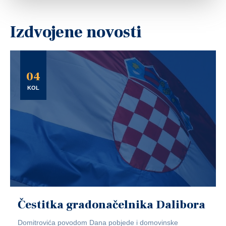
Izdvojene novosti
04
KOL
Čestitka gradonačelnika Dalibora
Domitrovića povodom Dana pobjede i domovinske