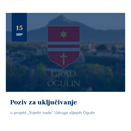
15
SRP
Poziv za uključivanje
u projekt „Svjetlo nade” Udruge slijepih Ogulin