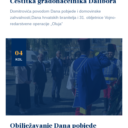
Čestitka gradonačelnika Dalibora
Domitrovića povodom Dana pobjede i domovinske
zahvalnosti,Dana hrvatskih branitelja i 31. obljetnice Vojno-
redarstvene operacije „Oluja“
04
KOL
Obilježavanje Dana pobjede