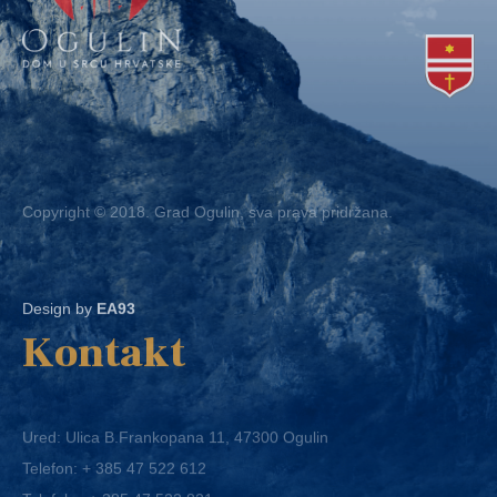
Copyright © 2018. Grad Ogulin, sva prava pridržana.
Design by
EA93
Kontakt
Ured: Ulica B.Frankopana 11, 47300 Ogulin
Telefon:
+ 385 47 522 612
Telefaks:
+ 385 47 522 821
E-mail:
grad-ogulin@ogulin.hr