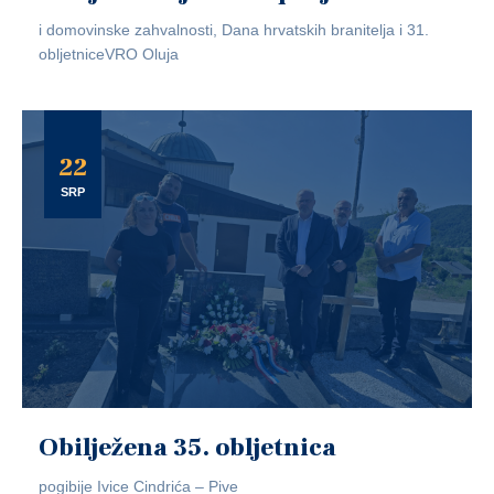
i domovinske zahvalnosti, Dana hrvatskih branitelja i 31.
obljetniceVRO Oluja
22
SRP
Obilježena 35. obljetnica
pogibije Ivice Cindrića – Pive