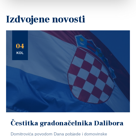
Izdvojene novosti
04
KOL
Čestitka gradonačelnika Dalibora
Domitrovića povodom Dana pobjede i domovinske