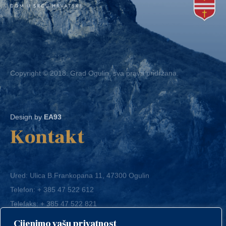
Copyright © 2018. Grad Ogulin, sva prava pridržana.
Design by
EA93
Kontakt
Ured: Ulica B.Frankopana 11, 47300 Ogulin
Telefon:
+ 385 47 522 612
Telefaks:
+ 385 47 522 821
E-mail:
grad-ogulin@ogulin.hr
Cijenimo vašu privatnost