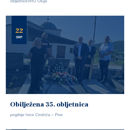
obljetniceVRO Oluja
22
SRP
Obilježena 35. obljetnica
pogibije Ivice Cindrića – Pive