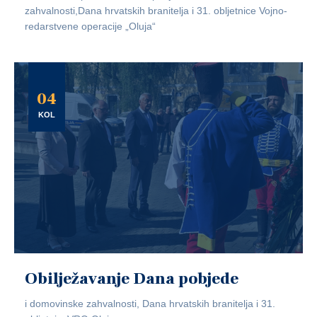
zahvalnosti,Dana hrvatskih branitelja i 31. obljetnice Vojno-
redarstvene operacije „Oluja“
04
KOL
Obilježavanje Dana pobjede
i domovinske zahvalnosti, Dana hrvatskih branitelja i 31.