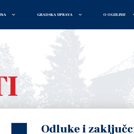
INA
GRADSKA UPRAVA
O OGULINU
TI
Odluke i zaključci