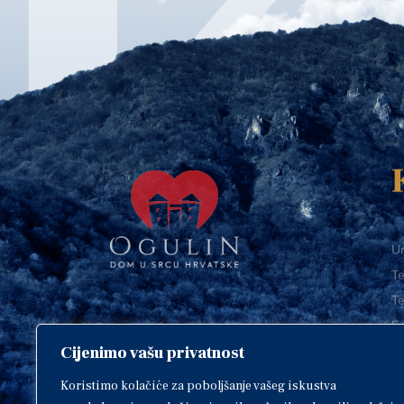
Ur
Te
Te
E-
Cijenimo vašu privatnost
O
Copyright © 2018. Grad Ogulin,
sva prava pridržana.
I
Koristimo kolačiće za poboljšanje vašeg iskustva