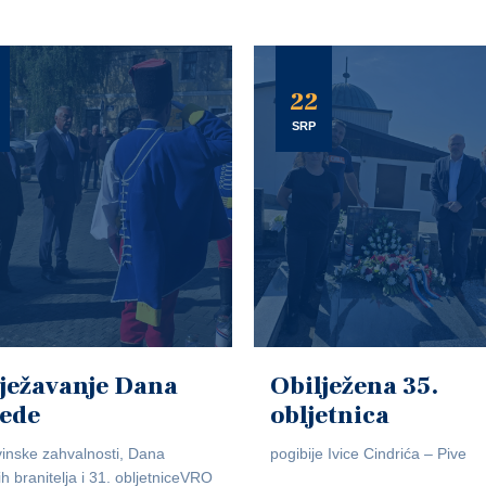
22
SRP
ježavanje Dana
Obilježena 35.
jede
obljetnica
inske zahvalnosti, Dana
pogibije Ivice Cindrića – Pive
ih branitelja i 31. obljetniceVRO