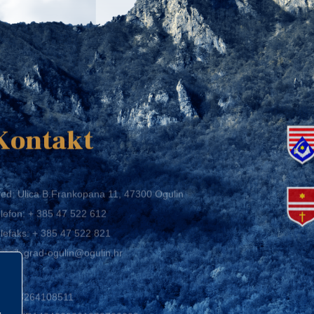
K
Kontakt
ed: Ulica B.Frankopana 11, 47300 Ogulin
lefon:
+ 385 47 522 612
lefaks:
+ 385 47 522 821
mail:
grad-ogulin@ogulin.hr
IB: 58264108511
BAN: HR1424020061829700009