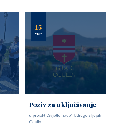
15
SRP
Poziv za uključivanje
u projekt „Svjetlo nade” Udruge slijepih
Ogulin