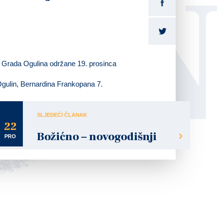
LI
ća Grada Ogulina održane
19. prosinca
 Ogulin, Bernardina Frankopana 7.
SLJEDEĆI ČLANAK
22
Božićno – novogodišnji
PRO