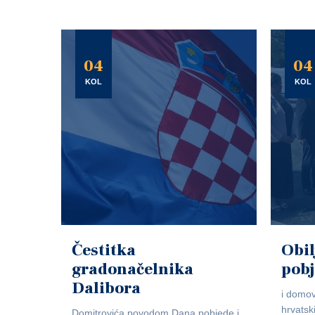
04
04
KOL
KOL
Čestitka
Obil
gradonačelnika
pob
Dalibora
i domov
hrvatsk
Domitrovića povodom Dana pobjede i