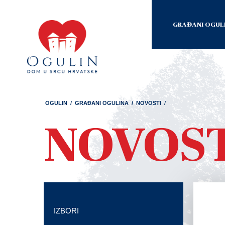
GRAĐANI OGUL
OGULIN
/
GRAĐANI OGULINA
/
NOVOSTI
/
NOVOS
IZBORI