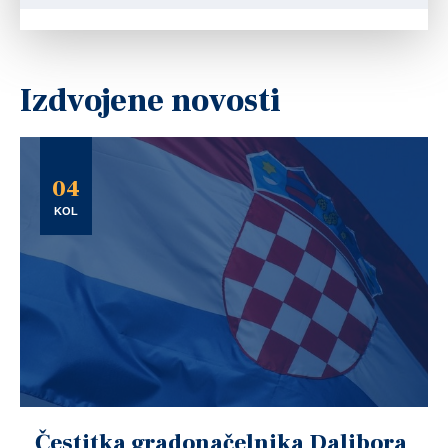
Izdvojene novosti
04
KOL
Čestitka gradonačelnika Dalibora