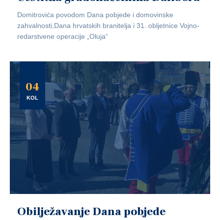
Domitrovića povodom Dana pobjede i domovinske
zahvalnosti,Dana hrvatskih branitelja i 31. obljetnice Vojno-
redarstvene operacije „Oluja“
04
KOL
Obilježavanje Dana pobjede