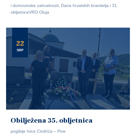
i domovinske zahvalnosti, Dana hrvatskih branitelja i 31.
obljetniceVRO Oluja
22
SRP
Obilježena 35. obljetnica
pogibije Ivice Cindrića – Pive