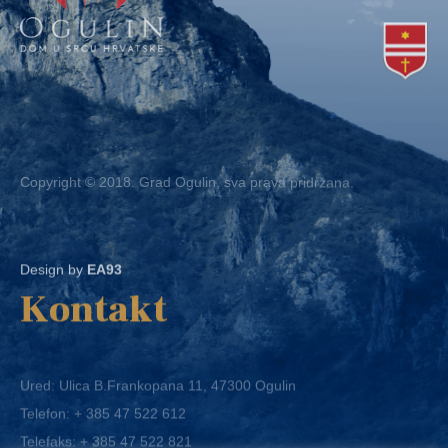
Copyright © 2018. Grad Ogulin, sva prava pridržana.
Design by
EA93
Kontakt
Ured: Ulica B.Frankopana 11, 47300 Ogulin
Telefon:
+ 385 47 522 612
Telefaks:
+ 385 47 522 821
E-mail:
grad-ogulin@ogulin.hr