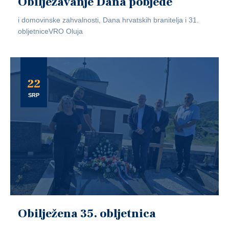
Obilježavanje Dana pobjede
i domovinske zahvalnosti, Dana hrvatskih branitelja i 31.
obljetniceVRO Oluja
22
SRP
Obilježena 35. obljetnica