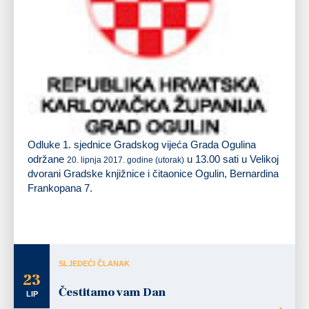
Odluke 1. sjednice Gradskog vijeća Grada Ogulina
održane
u 13.00 sati
u Velikoj
20
. lipnj
a
2017. godine
(utorak)
dvorani Gradske knjižnice i čitaonice Ogulin, Bernardina
Frankopana 7.
SLJEDEĆI ČLANAK
23
Čestitamo vam Dan
LIP