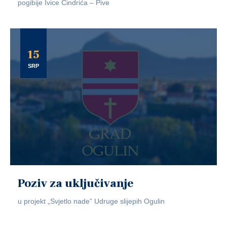
pogibije Ivice Cindrića – Pive
15
SRP
Poziv za uključivanje
u projekt „Svjetlo nade” Udruge slijepih Ogulin