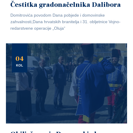
Čestitka gradonačelnika Dalibora
Domitrovića povodom Dana pobjede i domovinske
zahvalnosti,Dana hrvatskih branitelja i 31. obljetnice Vojno-
redarstvene operacije „Oluja“
04
KOL