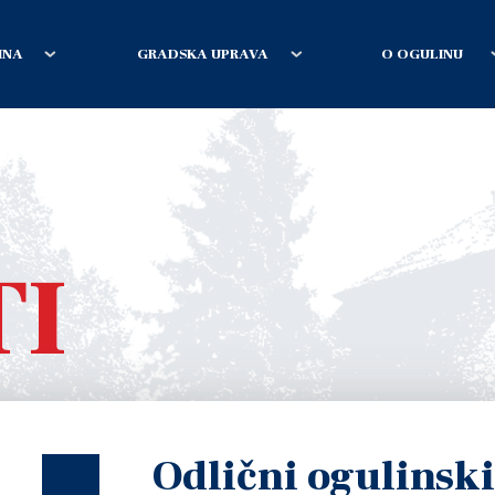
INA
GRADSKA UPRAVA
O OGULINU
TI
Odlični ogulinski