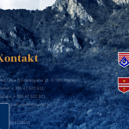
K
Kontakt
ed: Ulica B.Frankopana 11, 47300 Ogulin
lefon:
+ 385 47 522 612
lefaks:
+ 385 47 522 821
mail:
grad-ogulin@ogulin.hr
IB: 58264108511
BAN: HR1424020061829700009