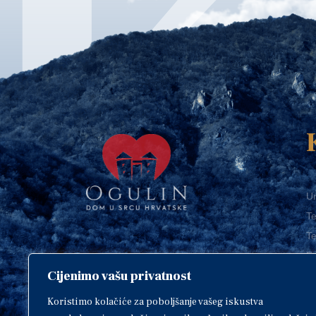
Ur
Te
Te
E-
Cijenimo vašu privatnost
O
Copyright © 2018. Grad Ogulin,
sva prava pridržana.
I
Koristimo kolačiće za poboljšanje vašeg iskustva