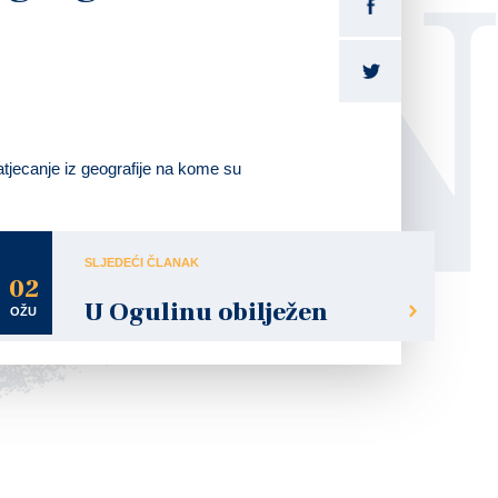
LI
atjecanje iz geografije na kome su
SLJEDEĆI ČLANAK
02
U Ogulinu obilježen
OŽU