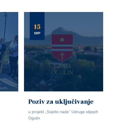
15
SRP
Poziv za uključivanje
u projekt „Svjetlo nade” Udruge slijepih
Ogulin