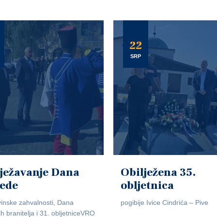
22
SRP
ježavanje Dana
Obilježena 35.
jede
obljetnica
inske zahvalnosti, Dana
pogibije Ivice Cindrića – Pive
ih branitelja i 31. obljetniceVRO