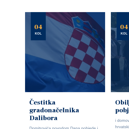
04
04
KOL
KOL
Čestitka
Obil
gradonačelnika
pob
Dalibora
i domov
hrvatsk
Domitrovića povodom Dana pobjede i