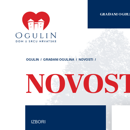
GRAĐANI OGUL
OGULIN
/
GRAĐANI OGULINA
/
NOVOSTI
/
NOVOS
IZBORI