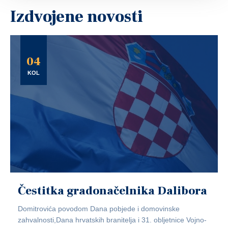
Izdvojene novosti
04
KOL
Čestitka gradonačelnika Dalibora
Domitrovića povodom Dana pobjede i domovinske
zahvalnosti,Dana hrvatskih branitelja i 31. obljetnice Vojno-