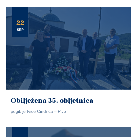
22
SRP
Obilježena 35. obljetnica
pogibije Ivice Cindrića – Pive