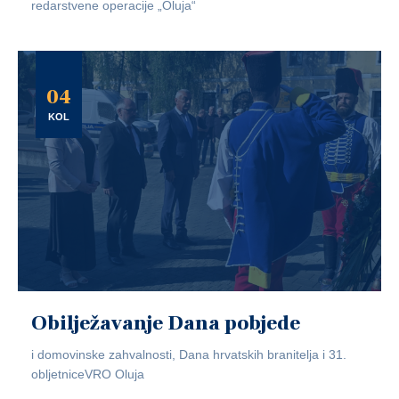
redarstvene operacije „Oluja“
04
KOL
Obilježavanje Dana pobjede
i domovinske zahvalnosti, Dana hrvatskih branitelja i 31.
obljetniceVRO Oluja