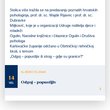
Stolica više tražila se na predavanju poznatih hrvatskih
psihologinja, prof. dr. sc. Majde Rijavec i prof. dr. sc.
Dubravke
Miljković, koje je u organizaciji Udruge roditelja djece i
mladeži
Ogulin, Narodne knjižnice i čitaonice Ogulin i Društva
psihologa
Karlovačke županije održano u Obrtničkoj i tehničkoj
školi, s temom
„Odgoj – popustljiv ili strog – gdje su granice?“
SLJEDEĆI ČLANAK
14
Odgoj – popustljiv
VEL