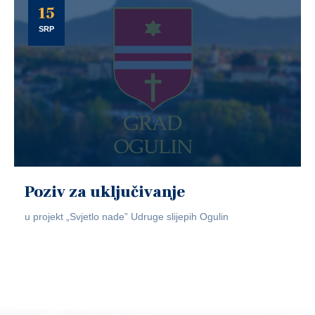
15
SRP
Poziv za uključivanje
u projekt „Svjetlo nade” Udruge slijepih Ogulin