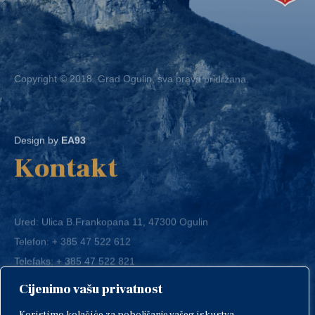
Copyright © 2018. Grad Ogulin, sva prava pridržana.
Design by
EA93
Kontakt
Ured: Ulica B.Frankopana 11, 47300 Ogulin
Telefon:
+ 385 47 522 612
Telefaks:
+ 385 47 522 821
E-mail:
grad-ogulin@ogulin.hr
Cijenimo vašu privatnost
OIB: 58264108511