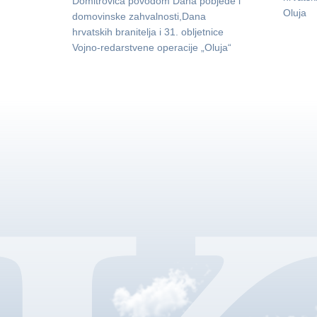
Domitrovića povodom Dana pobjede i
Oluja
domovinske zahvalnosti,Dana
hrvatskih branitelja i 31. obljetnice
Vojno-redarstvene operacije „Oluja“