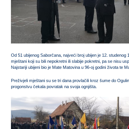
Od 51 ubijenog Saborčana, najveći broj ubijen je 12. studenog 19
mještani koji su bili nepokretni ili slabije pokretni, pa se nisu uspj
Najstariji ubijeni bio je Mate Matovina u 96-oj godini života te M
Preživjeli mještani su se tri dana provlačili kroz šume do Ogulin
progonstvu čekala povratak na svoja ognjišta.