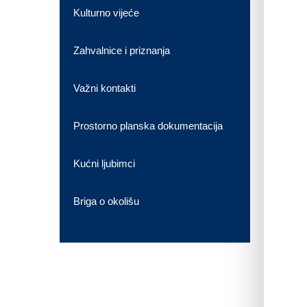
Kulturno vijeće
Zahvalnice i priznanja
Važni kontakti
Prostorno planska dokumentacija
Kućni ljubimci
Briga o okolišu