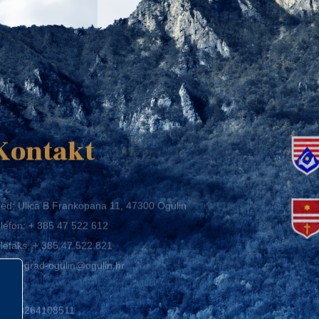
K
Kontakt
ed: Ulica B.Frankopana 11, 47300 Ogulin
lefon:
+ 385 47 522 612
lefaks:
+ 385 47 522 821
mail:
grad-ogulin@ogulin.hr
IB: 58264108511
BAN: HR1424020061829700009