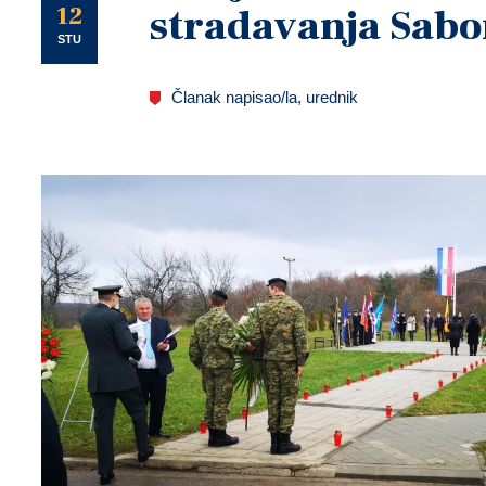
U
12
stradavanja Sab
STU
Članak napisao/la, urednik