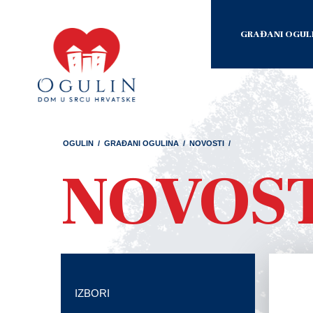
GRAĐANI OGUL
OGULIN
/
GRAĐANI OGULINA
/
NOVOSTI
/
NOVOS
IZBORI