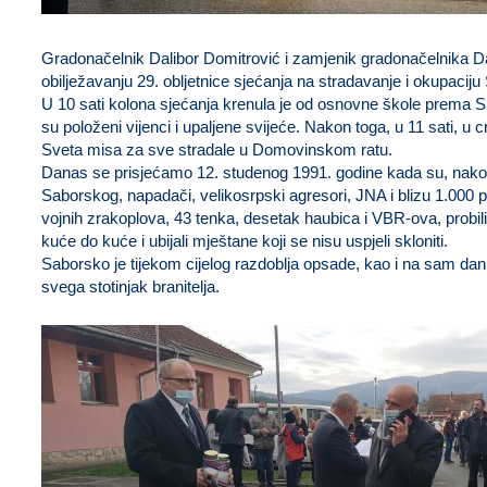
Gradonačelnik Dalibor Domitrović i zamjenik gradonačelnika Da
obilježavanju 29. obljetnice sjećanja na stradavanje i okupac
U 10 sati kolona sjećanja krenula je od osnovne škole prema 
su položeni vijenci i upaljene svijeće. Nakon toga, u 11 sati, u
Sveta misa za sve stradale u Domovinskom ratu.
Danas se prisjećamo 12. studenog 1991. godine kada su, nako
Saborskog, napadači, velikosrpski agresori, JNA i blizu 1.000 p
vojnih zrakoplova, 43 tenka, desetak haubica i VBR-ova, probil
kuće do kuće i ubijali mještane koji se nisu uspjeli skloniti.
Saborsko je tijekom cijelog razdoblja opsade, kao i na sam dan
svega stotinjak branitelja.