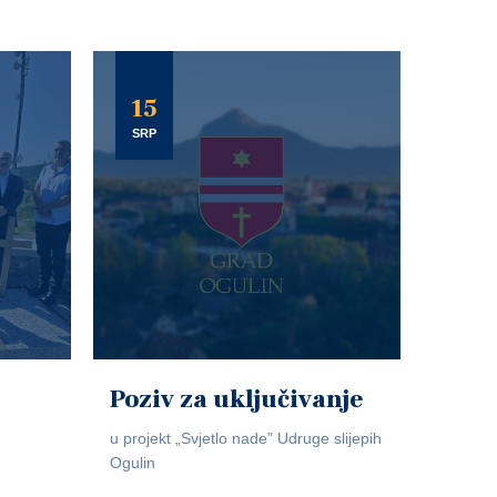
15
SRP
Poziv za uključivanje
u projekt „Svjetlo nade” Udruge slijepih
Ogulin