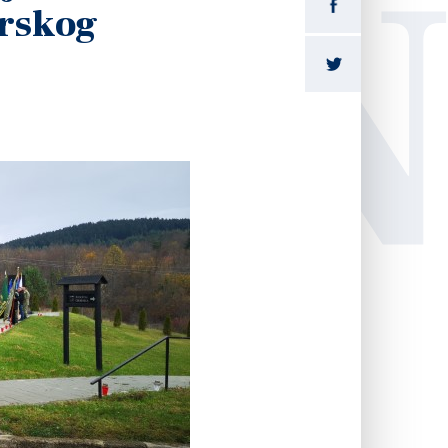
LI
orskog