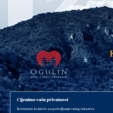
Ur
Te
Te
E-
Cijenimo vašu privatnost
O
Copyright © 2018. Grad Ogulin,
sva prava pridržana.
I
Koristimo kolačiće za poboljšanje vašeg iskustva