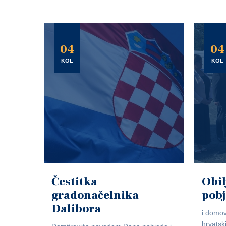
04
04
KOL
KOL
Čestitka
Obil
gradonačelnika
pob
Dalibora
i domov
hrvatsk