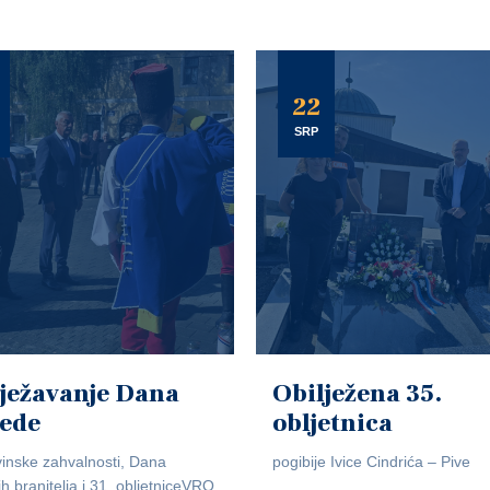
22
SRP
ježavanje Dana
Obilježena 35.
jede
obljetnica
inske zahvalnosti, Dana
pogibije Ivice Cindrića – Pive
ih branitelja i 31. obljetniceVRO