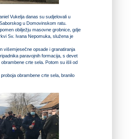
niel Vukelja danas su sudjelovali u
iju Saborskog u Domovinskom ratu.
Spomen obilježju masovne grobnice, gdje
 crkvi Sv. Ivana Nepomuka, služena je
n višemjesečne opsade i granatiranja
ripadnika paravojnih formacija, s devet
i obrambene crte sela. Potom su išli od
 proboja obrambene crte sela, branilo