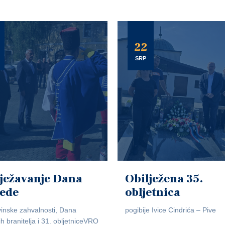
22
SRP
ježavanje Dana
Obilježena 35.
jede
obljetnica
inske zahvalnosti, Dana
pogibije Ivice Cindrića – Pive
ih branitelja i 31. obljetniceVRO