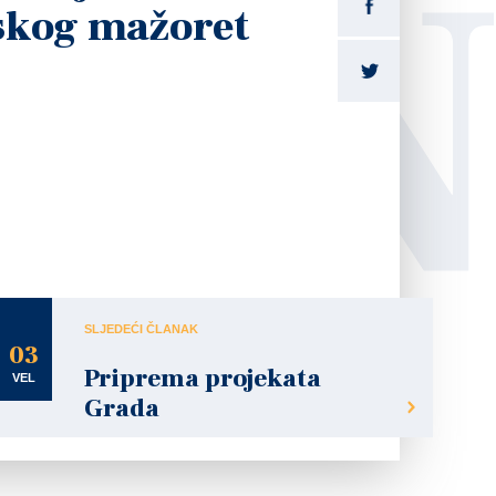
LI
skog mažoret
šnjica rada i djelovanja Hrvatskog mažoret saveza te održana i
SLJEDEĆI ČLANAK
03
Priprema projekata
VEL
Grada