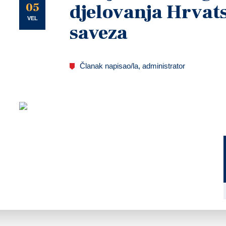
U
05
djelovanja Hrvat
VEL
saveza
Članak napisao/la, administrator
U Gradskoj vijećnici Grada Rijeke svečanom sjednicom u nedjelju 1. veljače obilježena je 20. godi
21. redovna Skupština, na kojoj su nazočile i Ogulinske mažoretkinje Društva Naša djeca Ogulin.