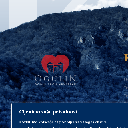
Ur
Te
Te
E-
Cijenimo vašu privatnost
O
Copyright © 2018. Grad Ogulin,
sva prava pridržana.
I
Koristimo kolačiće za poboljšanje vašeg iskustva