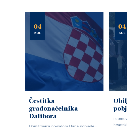
04
04
KOL
KOL
Čestitka
Obil
gradonačelnika
pob
Dalibora
i domov
hrvatsk
Domitrovića povodom Dana pobjede i