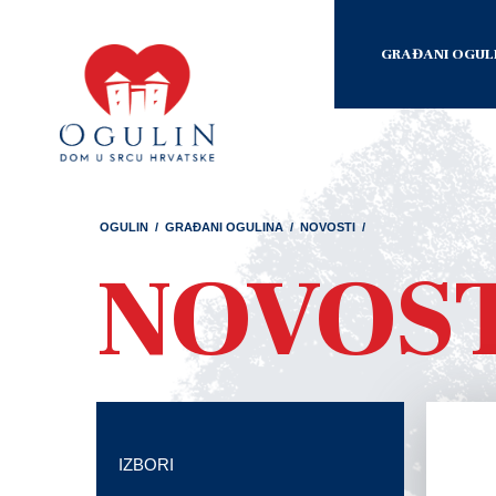
GRAĐANI OGUL
OGULIN
/
GRAĐANI OGULINA
/
NOVOSTI
/
NOVOS
IZBORI