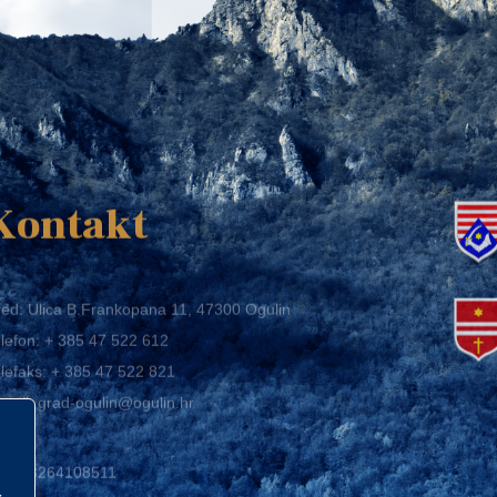
K
Kontakt
ed: Ulica B.Frankopana 11, 47300 Ogulin
lefon:
+ 385 47 522 612
lefaks:
+ 385 47 522 821
mail:
grad-ogulin@ogulin.hr
IB: 58264108511
BAN: HR1424020061829700009