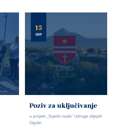
15
SRP
Poziv za uključivanje
u projekt „Svjetlo nade” Udruge slijepih
Ogulin