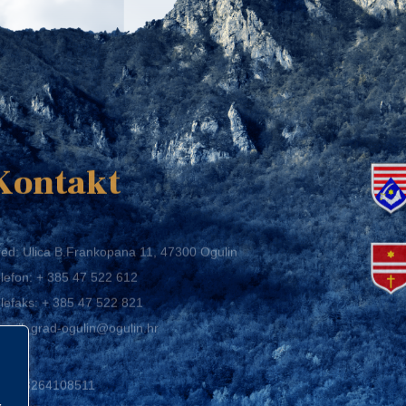
K
Kontakt
ed: Ulica B.Frankopana 11, 47300 Ogulin
lefon:
+ 385 47 522 612
lefaks:
+ 385 47 522 821
mail:
grad-ogulin@ogulin.hr
IB: 58264108511
BAN: HR1424020061829700009