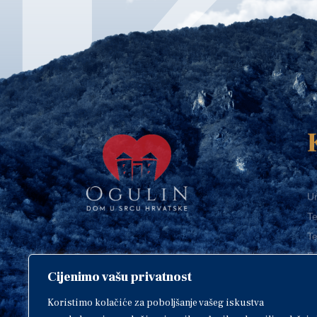
Ur
Te
Te
E-
Cijenimo vašu privatnost
O
Copyright © 2018. Grad Ogulin,
sva prava pridržana.
I
Koristimo kolačiće za poboljšanje vašeg iskustva