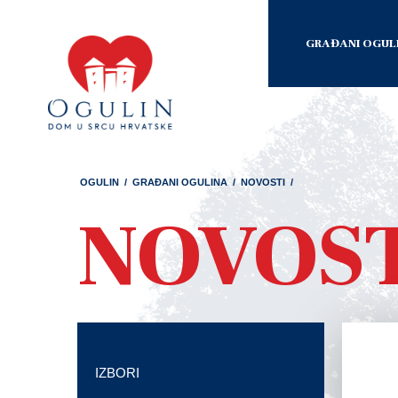
GRAĐANI OGUL
OGULIN
/
GRAĐANI OGULINA
/
NOVOSTI
/
NOVOS
IZBORI