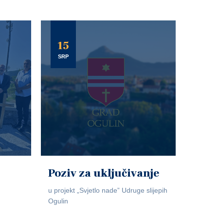
15
SRP
Poziv za uključivanje
u projekt „Svjetlo nade” Udruge slijepih
Ogulin