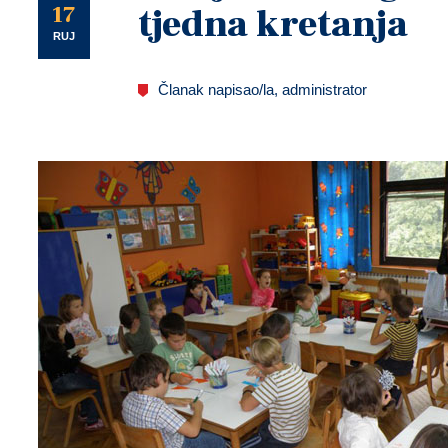
U
17
tjedna kretanja
RUJ
Članak napisao/la, administrator