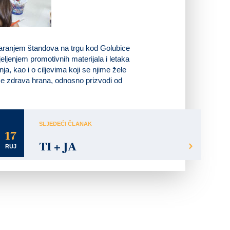
varanjem štandova na trgu kod Golubice
jeljenjem promotivnih materijala i letaka
a, kao i o ciljevima koji se njime žele
a se zdrava hrana, odnosno prizvodi od
SLJEDEĆI ČLANAK
17
TI + JA
RUJ