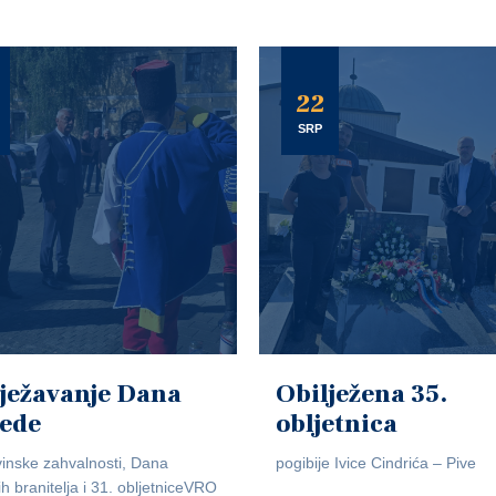
22
SRP
ježavanje Dana
Obilježena 35.
jede
obljetnica
inske zahvalnosti, Dana
pogibije Ivice Cindrića – Pive
ih branitelja i 31. obljetniceVRO