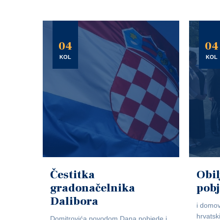
04
04
KOL
KOL
Čestitka
Obil
gradonačelnika
pob
Dalibora
i domov
hrvatsk
Domitrovića povodom Dana pobjede i