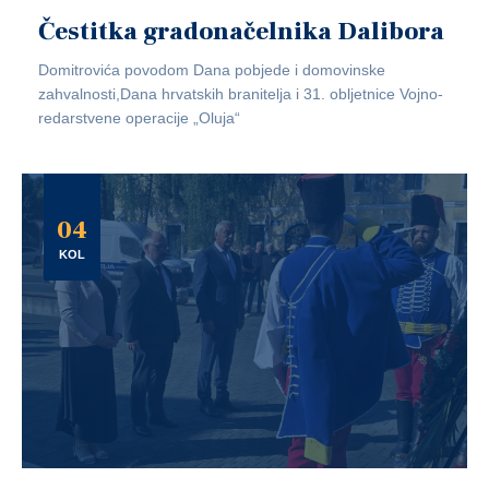
Čestitka gradonačelnika Dalibora
Domitrovića povodom Dana pobjede i domovinske
zahvalnosti,Dana hrvatskih branitelja i 31. obljetnice Vojno-
redarstvene operacije „Oluja“
04
KOL