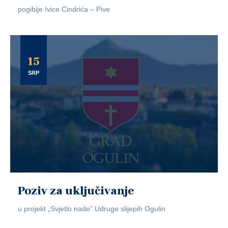
pogibije Ivice Cindrića – Pive
15
SRP
Poziv za uključivanje
u projekt „Svjetlo nade” Udruge slijepih Ogulin