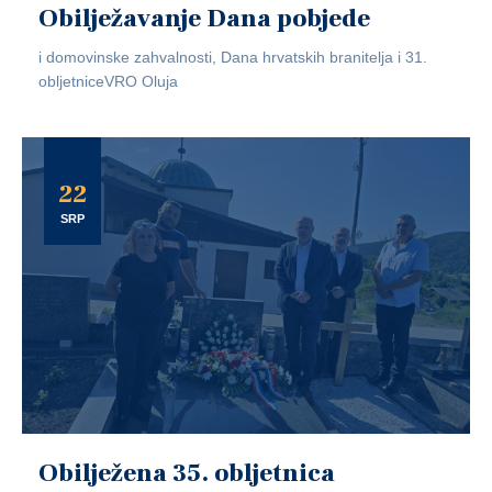
Obilježavanje Dana pobjede
i domovinske zahvalnosti, Dana hrvatskih branitelja i 31.
obljetniceVRO Oluja
22
SRP
Obilježena 35. obljetnica