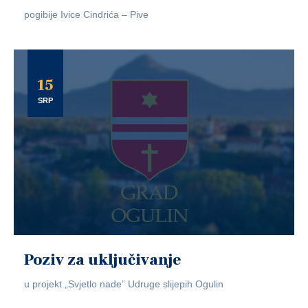
pogibije Ivice Cindrića – Pive
15
SRP
Poziv za uključivanje
u projekt „Svjetlo nade” Udruge slijepih Ogulin