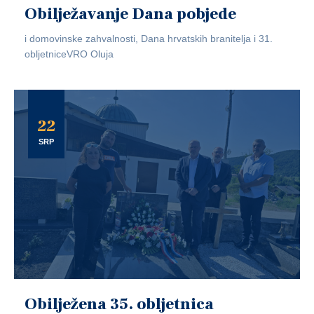
Obilježavanje Dana pobjede
i domovinske zahvalnosti, Dana hrvatskih branitelja i 31.
obljetniceVRO Oluja
22
SRP
Obilježena 35. obljetnica