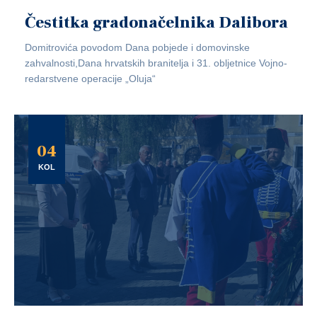
Čestitka gradonačelnika Dalibora
Domitrovića povodom Dana pobjede i domovinske
zahvalnosti,Dana hrvatskih branitelja i 31. obljetnice Vojno-
redarstvene operacije „Oluja“
04
KOL