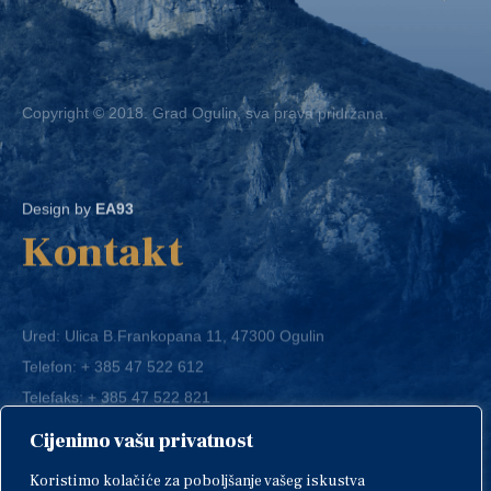
Copyright © 2018. Grad Ogulin, sva prava pridržana.
Design by
EA93
Kontakt
Ured: Ulica B.Frankopana 11, 47300 Ogulin
Telefon:
+ 385 47 522 612
Telefaks:
+ 385 47 522 821
E-mail:
grad-ogulin@ogulin.hr
Cijenimo vašu privatnost
OIB: 58264108511
Koristimo kolačiće za poboljšanje vašeg iskustva
IBAN: HR1424020061829700009