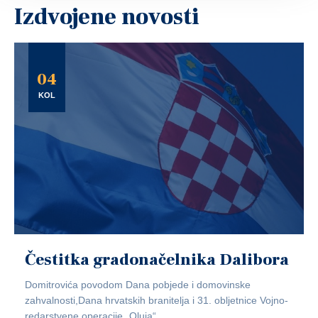
Izdvojene novosti
04
KOL
Čestitka gradonačelnika Dalibora
Domitrovića povodom Dana pobjede i domovinske
zahvalnosti,Dana hrvatskih branitelja i 31. obljetnice Vojno-
redarstvene operacije „Oluja“