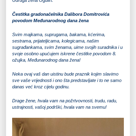
Udruga žena Ogulin.
Čestitka gradonačelnika Dalibora Domitrovića
povodom Međunarodnog dana žena
Svim majkama, suprugama, bakama, kćerima,
sestrama, prijateljicama, kolegicama, našim
sugrađankama, svim ženama, uime svojih suradnika i u
svoje osobno upućujem iskrene čestitke povodom 8.
ožujka, Međunarodnog dana žena!
Neka ovaj vaš dan uistinu bude praznik kojim slavimo
sve vaše vrijednosti i ono šta predstavljate i to ne samo
danas već kroz cijelu godinu.
Drage žene, hvala vam na požrtvovnosti, trudu, radu,
ustrajnosti, vašoj podrški, hvala vam na svemu!