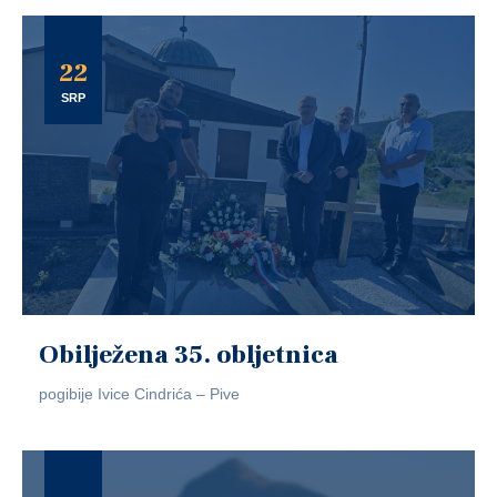
22
SRP
Obilježena 35. obljetnica
pogibije Ivice Cindrića – Pive