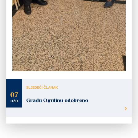
SLJEDEĆI ČLANAK
07
Gradu Ogulinu odobreno
OŽU