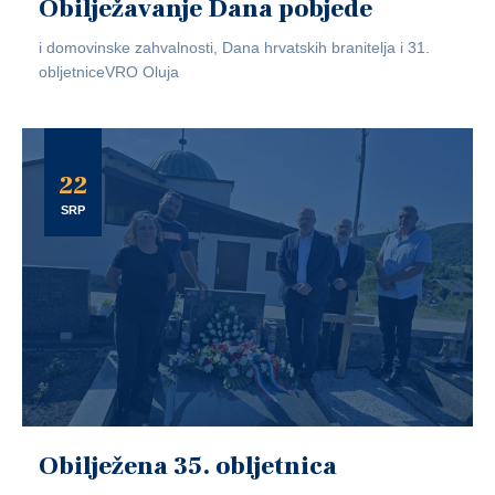
Obilježavanje Dana pobjede
i domovinske zahvalnosti, Dana hrvatskih branitelja i 31.
obljetniceVRO Oluja
22
SRP
Obilježena 35. obljetnica