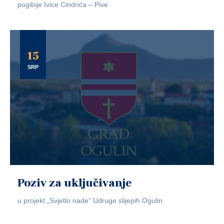
pogibije Ivice Cindrića – Pive
15
SRP
Poziv za uključivanje
u projekt „Svjetlo nade” Udruge slijepih Ogulin