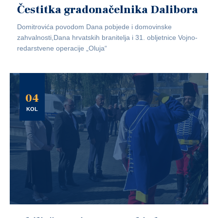
Čestitka gradonačelnika Dalibora
Domitrovića povodom Dana pobjede i domovinske
zahvalnosti,Dana hrvatskih branitelja i 31. obljetnice Vojno-
redarstvene operacije „Oluja“
04
KOL