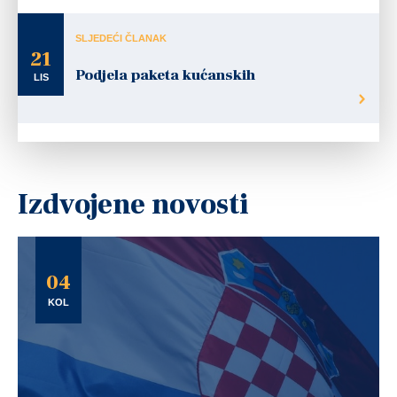
SLJEDEĆI ČLANAK
21
Podjela paketa kućanskih
LIS
Izdvojene novosti
04
KOL