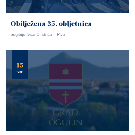
Obilježena 35. obljetnica
pogibije Ivice Cindrića – Pive
15
SRP