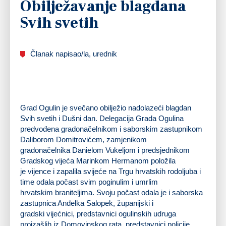
Obilježavanje blagdana
Svih svetih
Članak napisao/la, urednik
Grad Ogulin je svečano obilježio nadolazeći blagdan
Svih svetih i Dušni dan. Delegacija Grada Ogulina
predvođena gradonačelnikom i saborskim zastupnikom
Daliborom Domitrovićem, zamjenikom
gradonačelnika Danielom Vukeljom i predsjednikom
Gradskog vijeća Marinkom Hermanom položila
je vijence i zapalila svijeće na Trgu hrvatskih rodoljuba i
time odala počast svim poginulim i umrlim
hrvatskim braniteljima. Svoju počast odala je i saborska
zastupnica Anđelka Salopek, županijski i
gradski vijećnici, predstavnici ogulinskih udruga
proizašlih iz Domovinskog rata, predstavnici policije,