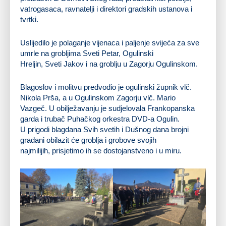
vatrogasaca, ravnatelji i direktori gradskih ustanova i
tvrtki.
Uslijedilo je polaganje vijenaca i paljenje svijeća za sve
umrle na grobljima Sveti Petar, Ogulinski
Hreljin, Sveti Jakov i na groblju u Zagorju Ogulinskom.
Blagoslov i molitvu predvodio je ogulinski župnik vlč.
Nikola Prša, a u Ogulinskom Zagorju vlč. Mario
Vazgeč. U obilježavanju je sudjelovala Frankopanska
garda i trubač Puhačkog orkestra DVD-a Ogulin.
U prigodi blagdana Svih svetih i Dušnog dana brojni
građani obilazit će groblja i grobove svojih
najmilijih, prisjetimo ih se dostojanstveno i u miru.