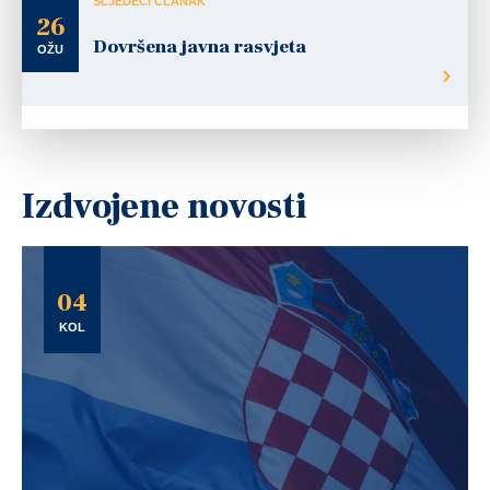
SLJEDEĆI ČLANAK
26
Dovršena javna rasvjeta
OŽU
Izdvojene novosti
04
KOL