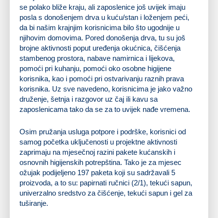
se polako bliže kraju, ali zaposlenice još uvijek imaju
posla s donošenjem drva u kuću/stan i loženjem peći,
da bi našim krajnjim korisnicima bilo što ugodnije u
njihovim domovima. Pored donošenja drva, tu su još
brojne aktivnosti poput uređenja okućnica, čišćenja
stambenog prostora, nabave namirnica i lijekova,
pomoći pri kuhanju, pomoći oko osobne higijene
korisnika, kao i pomoći pri ostvarivanju raznih prava
korisnika. Uz sve navedeno, korisnicima je jako važno
druženje, šetnja i razgovor uz čaj ili kavu sa
zaposlenicama tako da se za to uvijek nađe vremena.
Osim pružanja usluga potpore i podrške, korisnici od
samog početka uključenosti u projektne aktivnosti
zaprimaju na mjesečnoj razini pakete kućanskih i
osnovnih higijenskih potrepština. Tako je za mjesec
ožujak podijeljeno 197 paketa koji su sadržavali 5
proizvoda, a to su: papirnati ručnici (2/1), tekući sapun,
univerzalno sredstvo za čišćenje, tekući sapun i gel za
tuširanje.