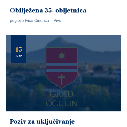
Obilježena 35. obljetnica
pogibije Ivice Cindrića – Pive
15
SRP
Poziv za uključivanje