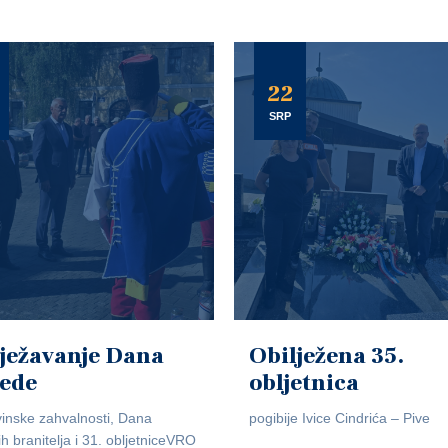
22
SRP
ježavanje Dana
Obilježena 35.
jede
obljetnica
inske zahvalnosti, Dana
pogibije Ivice Cindrića – Pive
ih branitelja i 31. obljetniceVRO