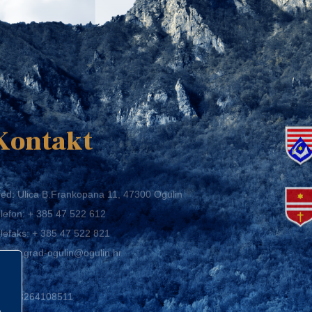
K
Kontakt
ed: Ulica B.Frankopana 11, 47300 Ogulin
lefon:
+ 385 47 522 612
lefaks:
+ 385 47 522 821
mail:
grad-ogulin@ogulin.hr
IB: 58264108511
BAN: HR1424020061829700009