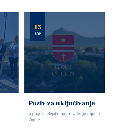
15
SRP
Poziv za uključivanje
u projekt „Svjetlo nade” Udruge slijepih
Ogulin