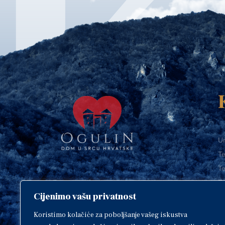
Ur
Te
Te
E-
Cijenimo vašu privatnost
O
Copyright © 2018. Grad Ogulin,
sva prava pridržana.
I
Koristimo kolačiće za poboljšanje vašeg iskustva