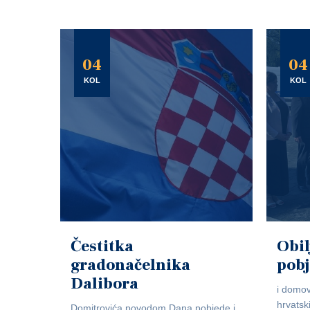
04
04
KOL
KOL
Čestitka
Obil
gradonačelnika
pob
Dalibora
i domov
hrvatsk
Domitrovića povodom Dana pobjede i