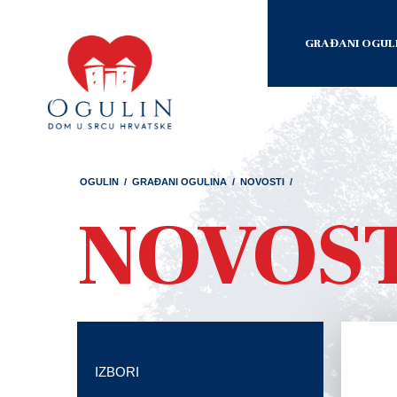
GRAĐANI OGUL
OGULIN
/
GRAĐANI OGULINA
/
NOVOSTI
/
NOVOS
IZBORI