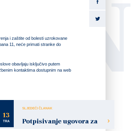
LI
enja i zaštite od bolesti uzrokovane
ana 11, neće primati stranke do
slove obavljaju isključivo putem
službenim kontaktima dostupnim na web
SLJEDEĆI ČLANAK
13
Potpisivanje ugovora za
TRA