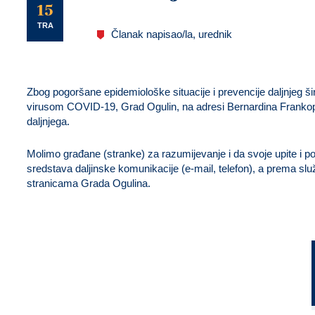
U
15
TRA
Članak napisao/la, urednik
Zbog pogoršane epidemiološke situacije i prevencije daljnjeg šir
virusom COVID-19, Grad Ogulin, na adresi Bernardina Frankop
daljnjega.
Molimo građane (stranke) za razumijevanje i da svoje upite i po
sredstava daljinske komunikacije (e-mail, telefon), a prema 
stranicama Grada Ogulina.