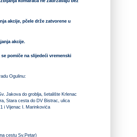
uzbijanja komaraca ne zadržavaju bez
ja akcije, pčele drže zatvorene u
anja akcije.
ja se pomiče na slijedeći vremenski
gradu Ogulinu:
Sv. Jakova do groblja, šetalište Krlenac
ra, Stara cesta do DV Bistrac, ulica
1 i Vijenac I. Marinkovića
na cestu Sv.Petar)