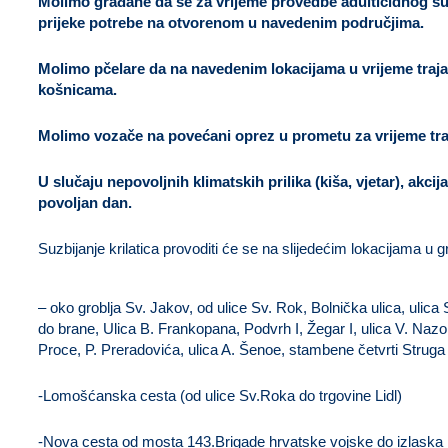
Molimo građane da se za vrijeme provedbe adulticidnog s
prijeke potrebe na otvorenom u navedenim područjima.
Molimo pčelare da na navedenim lokacijama u vrijeme trajan
košnicama.
Molimo vozače na povećani oprez u prometu za vrijeme traj
U slučaju nepovoljnih klimatskih prilika (kiša, vjetar), akci
povoljan dan.
Suzbijanje krilatica provoditi će se na slijedećim lokacijama u 
uže područje grada Ogulina:
– oko groblja Sv. Jakov, od ulice Sv. Rok, Bolnička ulica, ulica 
do brane, Ulica B. Frankopana, Podvrh I, Žegar I, ulica V. Nazo
Proce, P. Preradovića, ulica A. Šenoe, stambene četvrti Struga 
-Lomošćanska cesta (od ulice Sv.Roka do trgovine Lidl)
-Nova cesta od mosta 143.Brigade hrvatske vojske do izlaska 