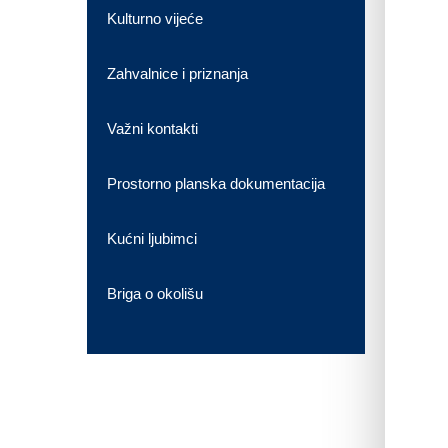
Kulturno vijeće
Zahvalnice i priznanja
Važni kontakti
Prostorno planska dokumentacija
Kućni ljubimci
Briga o okolišu