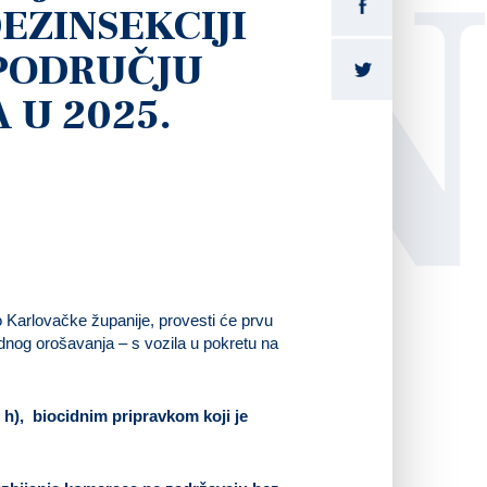
LI
EZINSEKCIJI
PODRUČJU
 U 2025.
o Karlovačke županije, provesti će prvu
nog orošavanja – s vozila u pokretu na
0 h),
biocidnim pripravkom koji je