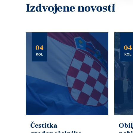
Izdvojene novosti
04
04
KOL
KOL
Čestitka
Obil