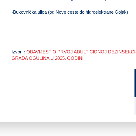
-Bukovnička ulica (od Nove ceste do hidroelektrane Gojak)
površine uz prometnice oko Jezera Sabljaci:
vikend naselje Sabljaci od Restorana „Ive“ do kamp odmorišta Sabljaci
naselje Trošmarija
Izvor :
OBAVIJEST O PRVOJ ADULTICIDNOJ DEZINSEKC
GRADA OGULINA U 2025. GODINI