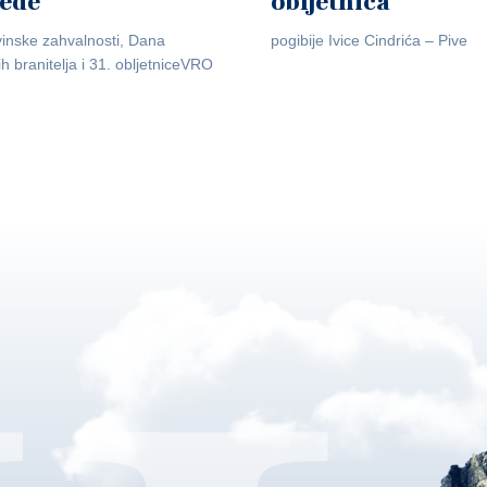
jede
obljetnica
inske zahvalnosti, Dana
pogibije Ivice Cindrića – Pive
ih branitelja i 31. obljetniceVRO