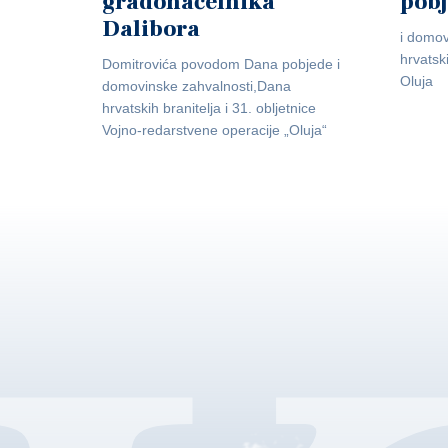
gradonačelnika
pob
Dalibora
i domov
hrvatsk
Domitrovića povodom Dana pobjede i
Oluja
domovinske zahvalnosti,Dana
hrvatskih branitelja i 31. obljetnice
Vojno-redarstvene operacije „Oluja“