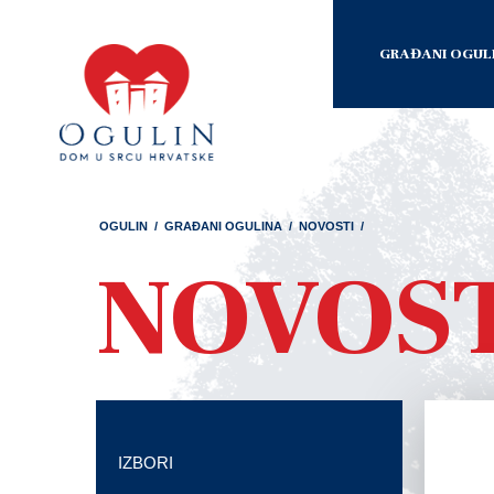
GRAĐANI OGUL
OGULIN
/
GRAĐANI OGULINA
/
NOVOSTI
/
NOVOS
IZBORI