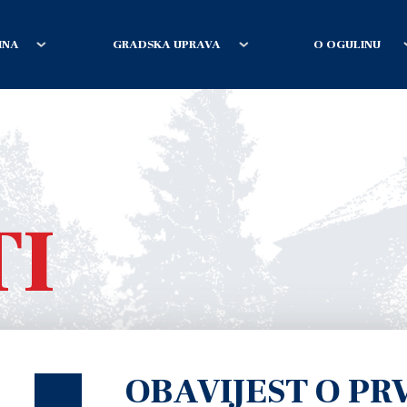
INA
GRADSKA UPRAVA
O OGULINU
TI
OBAVIJEST O PR