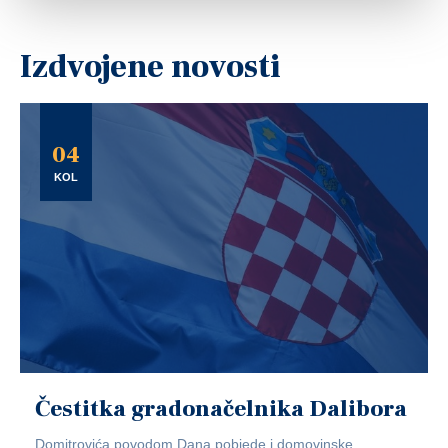
Izdvojene novosti
04
KOL
Čestitka gradonačelnika Dalibora
Domitrovića povodom Dana pobjede i domovinske