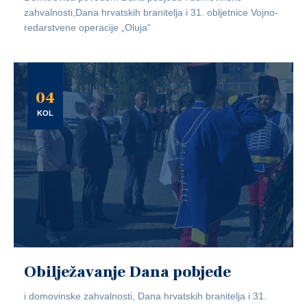
zahvalnosti,Dana hrvatskih branitelja i 31. obljetnice Vojno-
redarstvene operacije „Oluja“
04
KOL
Obilježavanje Dana pobjede
i domovinske zahvalnosti, Dana hrvatskih branitelja i 31.