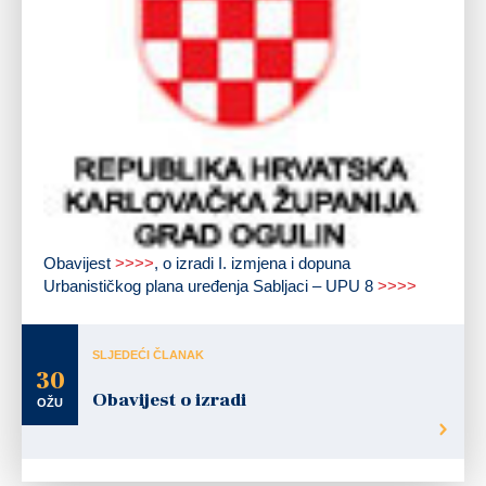
Obavijest
>>>>
, o izradi I. izmjena i dopuna
Urbanističkog plana uređenja Sabljaci – UPU 8
>>>>
SLJEDEĆI ČLANAK
30
Obavijest o izradi
OŽU