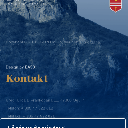
Copyright © 2018. Grad Ogulin, sva prava pridržana.
Design by
EA93
Kontakt
Ured: Ulica B.Frankopana 11, 47300 Ogulin
Telefon:
+ 385 47 522 612
Telefaks:
+ 385 47 522 821
E-mail:
grad-ogulin@ogulin.hr
Cijenimo vašu privatnost