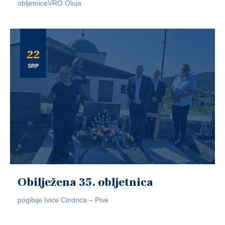
obljetniceVRO Oluja
22
SRP
Obilježena 35. obljetnica
pogibije Ivice Cindrića – Pive