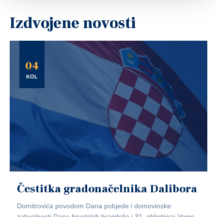
Izdvojene novosti
04
KOL
Čestitka gradonačelnika Dalibora
Domitrovića povodom Dana pobjede i domovinske
zahvalnosti,Dana hrvatskih branitelja i 31. obljetnice Vojno-