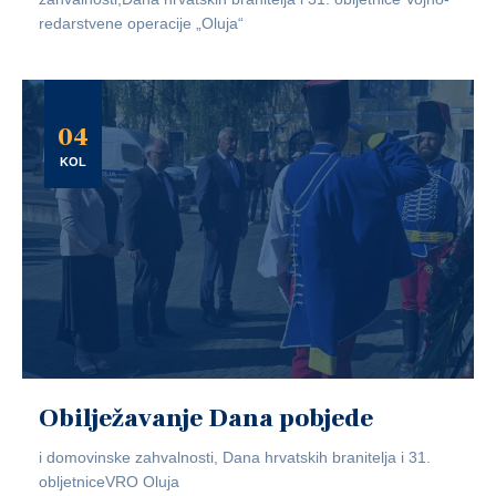
redarstvene operacije „Oluja“
04
KOL
Obilježavanje Dana pobjede
i domovinske zahvalnosti, Dana hrvatskih branitelja i 31.
obljetniceVRO Oluja