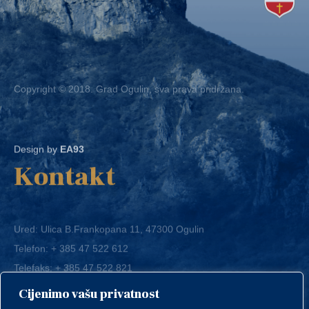
Copyright © 2018. Grad Ogulin, sva prava pridržana.
Design by
EA93
Kontakt
Ured: Ulica B.Frankopana 11, 47300 Ogulin
Telefon:
+ 385 47 522 612
Telefaks:
+ 385 47 522 821
E-mail:
grad-ogulin@ogulin.hr
Cijenimo vašu privatnost