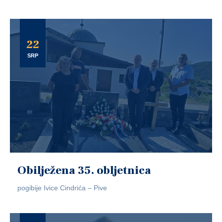
22
SRP
Obilježena 35. obljetnica
pogibije Ivice Cindrića – Pive