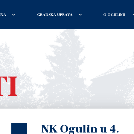
INA
GRADSKA UPRAVA
O OGULINU
TI
NK Ogulin u 4.