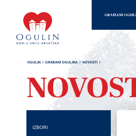
GRAĐANI OGUL
OGULIN
/
GRAĐANI OGULINA
/
NOVOSTI
/
NOVOS
IZBORI