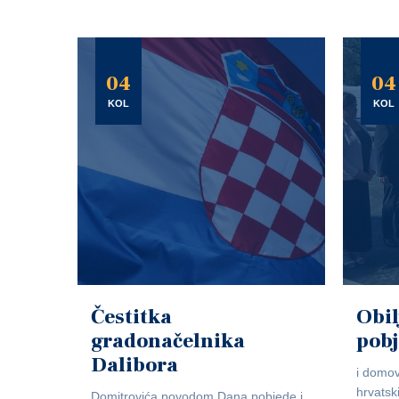
04
04
KOL
KOL
Čestitka
Obil
gradonačelnika
pob
Dalibora
i domov
hrvatsk
Domitrovića povodom Dana pobjede i