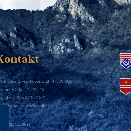
K
Kontakt
ed: Ulica B.Frankopana 11, 47300 Ogulin
lefon:
+ 385 47 522 612
lefaks:
+ 385 47 522 821
mail:
grad-ogulin@ogulin.hr
IB: 58264108511
BAN: HR1424020061829700009