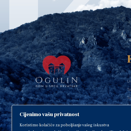
Ur
Te
Te
E-
Cijenimo vašu privatnost
O
Copyright © 2018. Grad Ogulin,
sva prava pridržana.
I
Koristimo kolačiće za poboljšanje vašeg iskustva