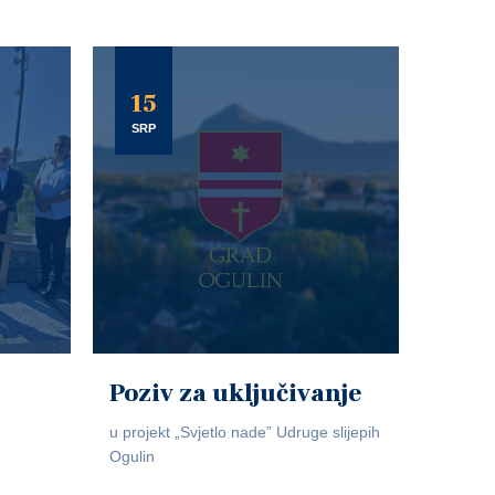
15
SRP
Poziv za uključivanje
u projekt „Svjetlo nade” Udruge slijepih
Ogulin