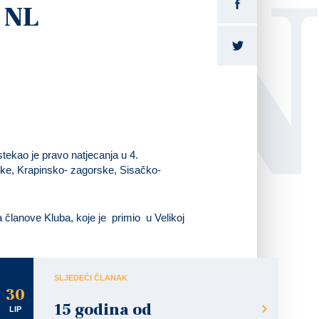
LI
 NL
stekao je pravo natjecanja u 4.
čke, Krapinsko- zagorske, Sisačko-
 članove Kluba, koje je primio u Velikoj
SLJEDEĆI ČLANAK
30
15 godina od
LIP