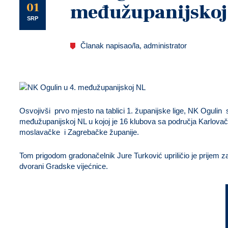
U
01
međužupanijskoj
SRP
Članak napisao/la, administrator
Osvojivši prvo mjesto na tablici 1. županijske lige, NK Ogulin 
međužupanijskoj NL u kojoj je 16 klubova sa područja Karlova
moslavačke i Zagrebačke županije.
Tom prigodom gradonačelnik Jure Turković upriličio je prijem za
dvorani Gradske vijećnice.