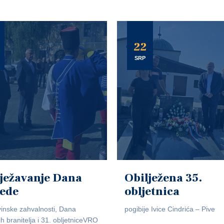
22
SRP
ježavanje Dana
Obilježena 35.
jede
obljetnica
inske zahvalnosti, Dana
pogibije Ivice Cindrića – Pive
ih branitelja i 31. obljetniceVRO