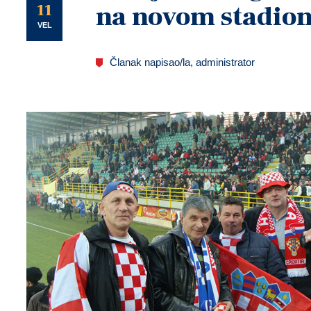
U
11
na novom stadion
VEL
Članak napisao/la, administrator