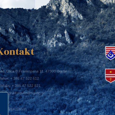
K
Kontakt
ed: Ulica B.Frankopana 11, 47300 Ogulin
lefon:
+ 385 47 522 612
lefaks:
+ 385 47 522 821
mail:
grad-ogulin@ogulin.hr
IB: 58264108511
BAN: HR1424020061829700009