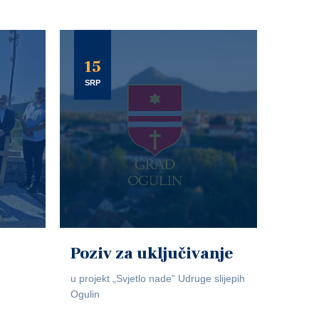
15
SRP
Poziv za uključivanje
u projekt „Svjetlo nade” Udruge slijepih
Ogulin