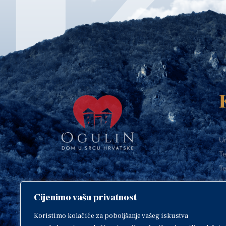
Ur
Te
Te
E-
Cijenimo vašu privatnost
O
Copyright © 2018. Grad Ogulin,
sva prava pridržana.
I
Koristimo kolačiće za poboljšanje vašeg iskustva