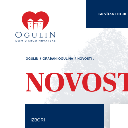
GRAĐANI OGUL
OGULIN
/
GRAĐANI OGULINA
/
NOVOSTI
/
NOVOS
IZBORI