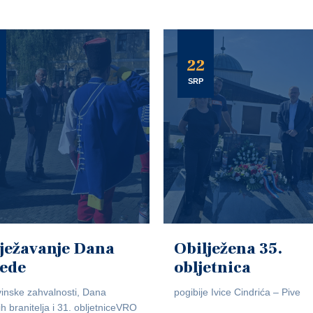
22
SRP
ježavanje Dana
Obilježena 35.
jede
obljetnica
inske zahvalnosti, Dana
pogibije Ivice Cindrića – Pive
ih branitelja i 31. obljetniceVRO