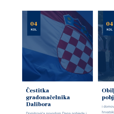
04
04
KOL
KOL
Čestitka
Obil
gradonačelnika
pob
Dalibora
i domov
hrvatsk
Domitrovića povodom Dana pobjede i