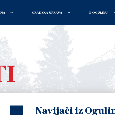
INA
GRADSKA UPRAVA
O OGULINU
TI
Navijači iz Oguli