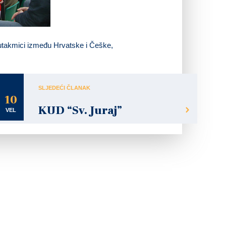
koj utakmici između Hrvatske i Češke,
SLJEDEĆI ČLANAK
10
KUD “Sv. Juraj”
VEL