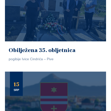
Obilježena 35. obljetnica
pogibije Ivice Cindrića – Pive
15
SRP