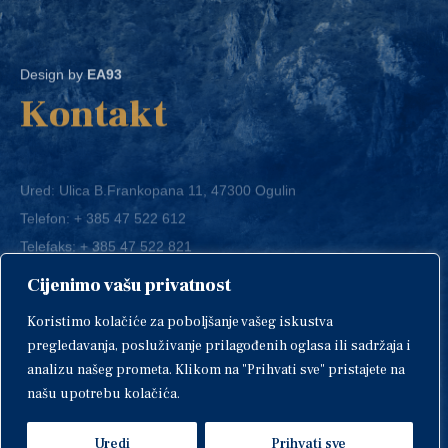
Design by
EA93
Kontakt
Ured: Ulica B.Frankopana 11, 47300 Ogulin
Telefon:
+ 385 47 522 612
Telefaks:
+ 385 47 522 821
E-mail:
grad-ogulin@ogulin.hr
Cijenimo vašu privatnost
OIB: 58264108511
Koristimo kolačiće za poboljšanje vašeg iskustva
IBAN: HR1424020061829700009
pregledavanja, posluživanje prilagođenih oglasa ili sadržaja i
analizu našeg prometa. Klikom na "Prihvati sve" pristajete na
našu upotrebu kolačića.
Uredi
Prihvati sve