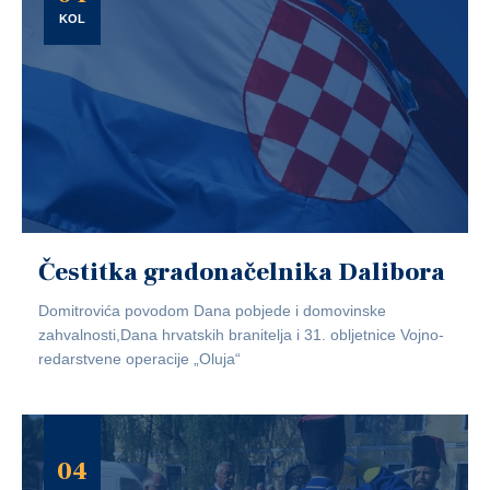
KOL
Čestitka gradonačelnika Dalibora
Domitrovića povodom Dana pobjede i domovinske
zahvalnosti,Dana hrvatskih branitelja i 31. obljetnice Vojno-
redarstvene operacije „Oluja“
04