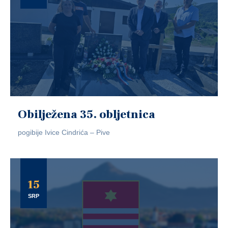
Obilježena 35. obljetnica
pogibije Ivice Cindrića – Pive
15
SRP