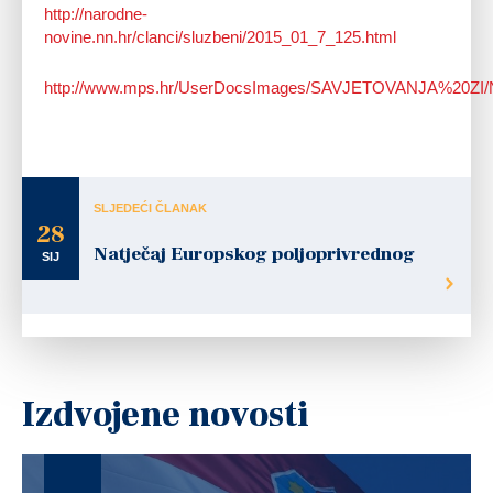
http://narodne-
novine.nn.hr/clanci/sluzbeni/2015_01_7_125.html
http://www.mps.hr/UserDocsImages/SAVJETOVANJA%20ZI/N
SLJEDEĆI ČLANAK
28
Natječaj Europskog poljoprivrednog
SIJ
Izdvojene novosti