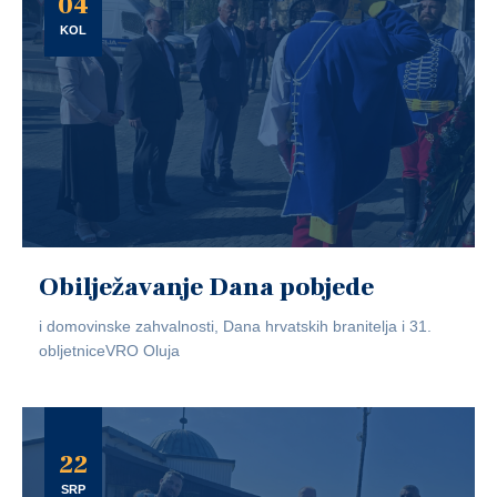
04
KOL
Obilježavanje Dana pobjede
i domovinske zahvalnosti, Dana hrvatskih branitelja i 31.
obljetniceVRO Oluja
22
SRP