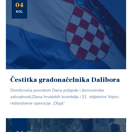
04
KOL
Čestitka gradonačelnika Dalibora
Domitrovića povodom Dana pobjede i domovinske
zahvalnosti,Dana hrvatskih branitelja i 31. obljetnice Vojno-
redarstvene operacije „Oluja“