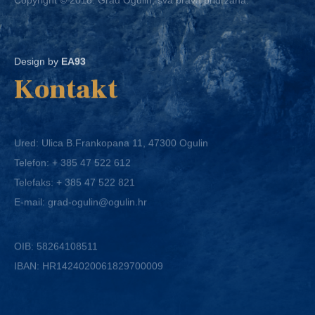
Design by
EA93
Kontakt
Ured: Ulica B.Frankopana 11, 47300 Ogulin
Telefon:
+ 385 47 522 612
Telefaks:
+ 385 47 522 821
E-mail:
grad-ogulin@ogulin.hr
OIB: 58264108511
IBAN: HR1424020061829700009