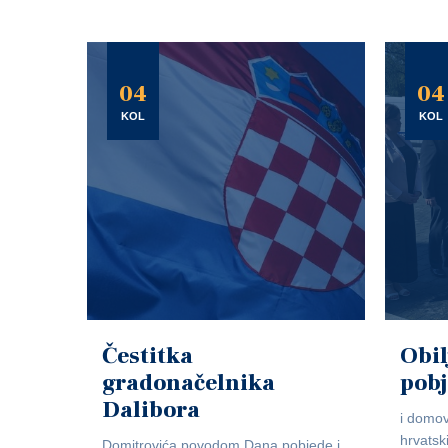
04
04
KOL
KOL
Čestitka
Obil
gradonačelnika
pob
Dalibora
i domov
hrvatsk
Domitrovića povodom Dana pobjede i