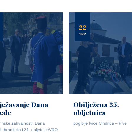
22
SRP
ježavanje Dana
Obilježena 35.
jede
obljetnica
inske zahvalnosti, Dana
pogibije Ivice Cindrića – Pive
ih branitelja i 31. obljetniceVRO