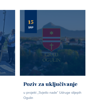
15
SRP
Poziv za uključivanje
u projekt „Svjetlo nade” Udruge slijepih
Ogulin