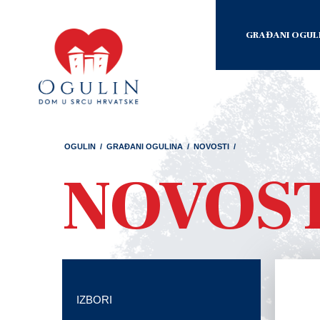
GRAĐANI OGUL
OGULIN
/
GRAĐANI OGULINA
/
NOVOSTI
/
NOVOS
IZBORI