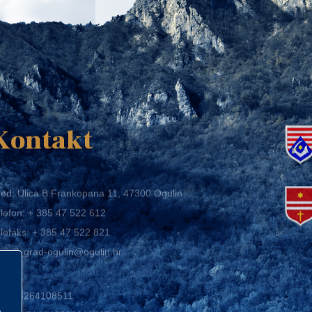
K
Kontakt
ed: Ulica B.Frankopana 11, 47300 Ogulin
lefon:
+ 385 47 522 612
lefaks:
+ 385 47 522 821
mail:
grad-ogulin@ogulin.hr
IB: 58264108511
BAN: HR1424020061829700009