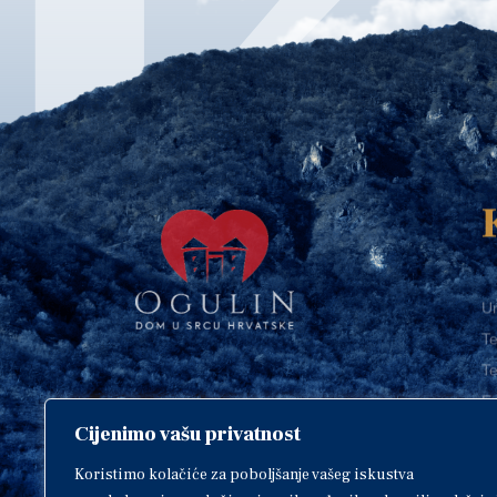
Ur
Te
Te
E-
Cijenimo vašu privatnost
O
Copyright © 2018. Grad Ogulin,
sva prava pridržana.
I
Koristimo kolačiće za poboljšanje vašeg iskustva