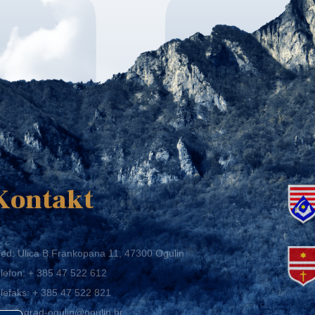
K
Kontakt
ed: Ulica B.Frankopana 11, 47300 Ogulin
lefon:
+ 385 47 522 612
lefaks:
+ 385 47 522 821
mail:
grad-ogulin@ogulin.hr