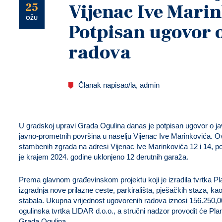
U
25
Vijenac Ive Mari
OŽU
Potpisan ugovor o
radova
Članak napisao/la, admin
U gradskoj upravi Grada Ogulina danas je potpisan ugovor o j
javno-prometnih površina u naselju Vijenac Ive Marinkovića. 
stambenih zgrada na adresi Vijenac Ive Marinkovića 12 i 14, po
je krajem 2024. godine uklonjeno 12 derutnih garaža.
Prema glavnom građevinskom projektu koji je izradila tvrtka Pl
izgradnja nove prilazne ceste, parkirališta, pješačkih staza, k
stabala. Ukupna vrijednost ugovorenih radova iznosi 156.250,
ogulinska tvrtka LIDAR d.o.o., a stručni nadzor provodit će Plan
Grada Ogulina.