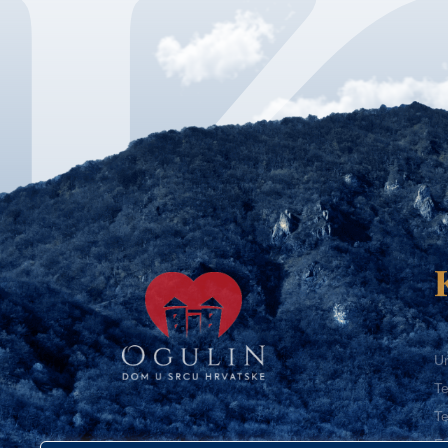
Ur
Te
Te
E-