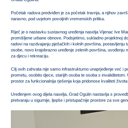
Početak radova predviđen je za početak travnja, a njihov završe
naravno, pod uvjetom povoljnih vremenskih prilika.
Riječ je o nastavku sustavnog uređenja naselja Vijenac Ive Ma
promišljene urbane obnove. Podsjetimo, sukladno projektnoj do
radovi na razdvajanju pješačkih i kolnih površina, postavljenju t
osobe, novo krajobrazno uređenje zelenih površina, uvođenju no
za djecu i rekreaciju.
Cilj ovih zahvata nije samo infrastrukturno unaprjeđenje već i 
prometu, osobito djece, starijih osoba te osoba s invaliditetom.
prostor za funkcionalnija rješenja koja pridonose kvaliteti života
Uređenjem ovog dijela naselja, Grad Ogulin nastavlja s proved
pretvaraju u sigurnije, ljepše i pristupačnije prostore za sve gen