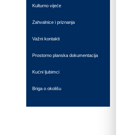
Kulturno vijeće
Zahvalnice i priznanja
Važni kontakti
Prostorno planska dokumentacija
Kućni ljubimci
Briga o okolišu