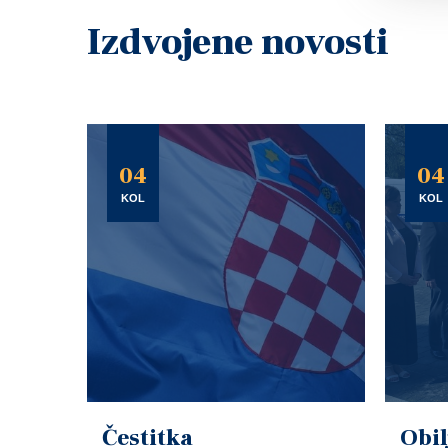
Izdvojene novosti
04
04
KOL
KOL
Čestitka
Obil