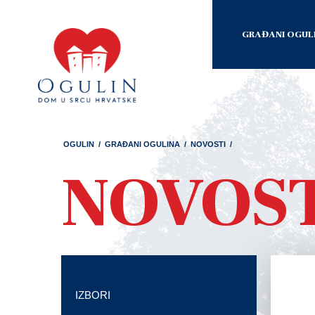
GRAĐANI OGUL
OGULIN
/
GRAĐANI OGULINA
/
NOVOSTI
/
NOVOS
IZBORI