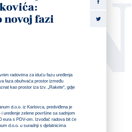
LI
nkovića:
 novoj fazi
avnim radovima za iduću fazu uređenja
Ova faza obuhvaća prostor između
znat kao prostor iza tzv. „Rakete“, gdje
anum d.o.o. iz Karlovca, predviđena je
ao i uređenje zelene površine sa sadnjom
00 eura s PDV-om. Izvođač radova bit će
um d.o.o. u suradnji s djelatnicima