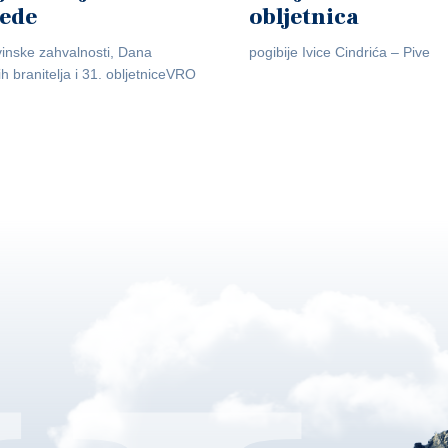
jede
obljetnica
inske zahvalnosti, Dana
pogibije Ivice Cindrića – Pive
ih branitelja i 31. obljetniceVRO