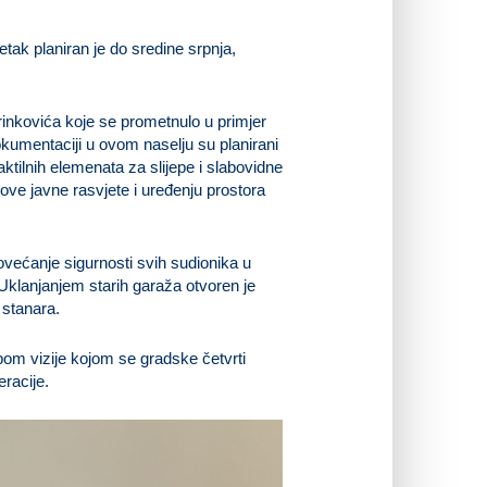
tak planiran je do sredine srpnja,
rinkovića koje se prometnulo u primjer
kumentaciji u ovom naselju su planirani
aktilnih elemenata za slijepe i slabovidne
ve javne rasvjete i uređenju prostora
povećanje sigurnosti svih sudionika u
 Uklanjanjem starih garaža otvoren je
 stanara.
bom vizije kojom se gradske četvrti
eracije.