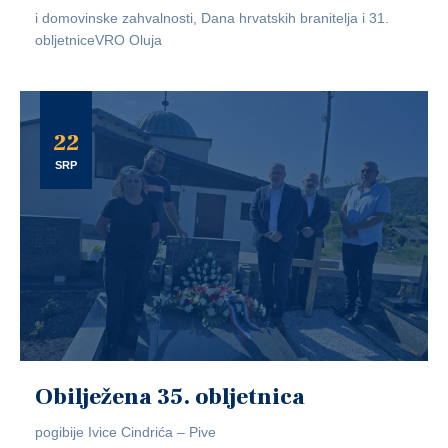
i domovinske zahvalnosti, Dana hrvatskih branitelja i 31.
obljetniceVRO Oluja
22
SRP
Obilježena 35. obljetnica
pogibije Ivice Cindrića – Pive