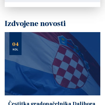
Izdvojene novosti
04
KOL
Čestitka gradonačelnika Dalibora