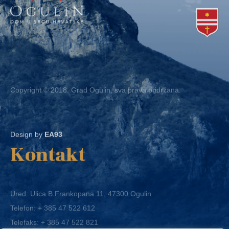
Copyright © 2018. Grad Ogulin, sva prava pridržana.
Design by
EA93
Kontakt
Ured: Ulica B.Frankopana 11, 47300 Ogulin
Telefon:
+ 385 47 522 612
Telefaks:
+ 385 47 522 821
E-mail:
grad-ogulin@ogulin.hr