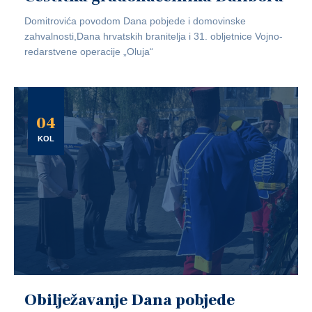
Domitrovića povodom Dana pobjede i domovinske
zahvalnosti,Dana hrvatskih branitelja i 31. obljetnice Vojno-
redarstvene operacije „Oluja“
04
KOL
Obilježavanje Dana pobjede