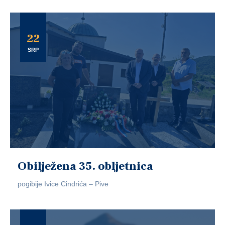
22
SRP
Obilježena 35. obljetnica
pogibije Ivice Cindrića – Pive