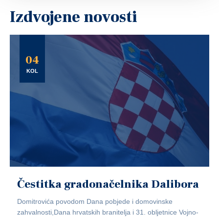
Izdvojene novosti
04
KOL
Čestitka gradonačelnika Dalibora
Domitrovića povodom Dana pobjede i domovinske
zahvalnosti,Dana hrvatskih branitelja i 31. obljetnice Vojno-