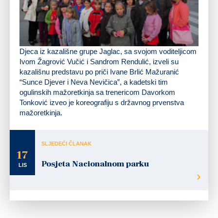
Djeca iz kazališne grupe Jaglac, sa svojom voditeljicom
Ivom Žagrović Vučić i Sandrom Rendulić, izveli su
kazališnu predstavu po priči Ivane Brlić Mažuranić
“Sunce Djever i Neva Nevičica”, a kadetski tim
ogulinskih mažoretkinja sa trenericom Davorkom
Tonković izveo je koreografiju s državnog prvenstva
mažoretkinja.
SLJEDEĆI ČLANAK
17
Posjeta Nacionalnom parku
LIS