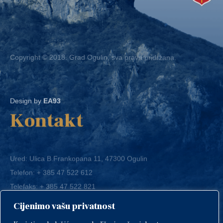
Copyright © 2018. Grad Ogulin, sva prava pridržana.
Design by
EA93
Kontakt
Ured: Ulica B.Frankopana 11, 47300 Ogulin
Telefon:
+ 385 47 522 612
Telefaks:
+ 385 47 522 821
E-mail:
grad-ogulin@ogulin.hr
Cijenimo vašu privatnost
OIB: 58264108511