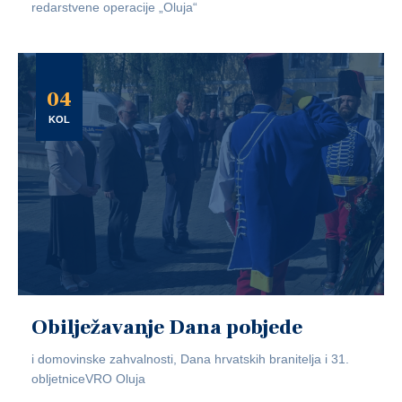
redarstvene operacije „Oluja“
04
KOL
Obilježavanje Dana pobjede
i domovinske zahvalnosti, Dana hrvatskih branitelja i 31.
obljetniceVRO Oluja