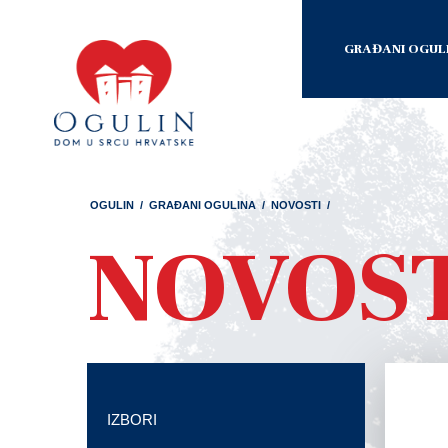
GRAĐANI OGUL
OGULIN
/
GRAĐANI OGULINA
/
NOVOSTI
/
NOVOS
IZBORI