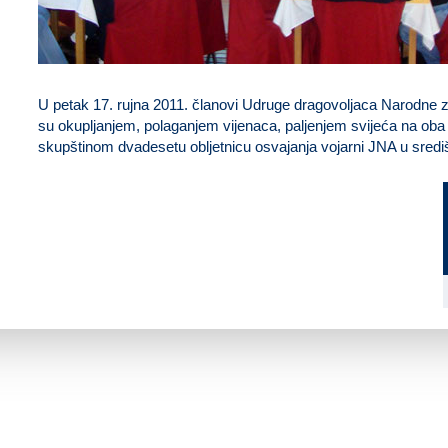
U petak 17. rujna 2011. članovi Udruge dragovoljaca Narodne za
su okupljanjem, polaganjem vijenaca, paljenjem svijeća na oba
skupštinom dvadesetu obljetnicu osvajanja vojarni JNA u sredi