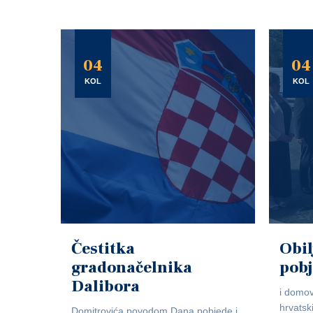
04
04
KOL
KOL
Čestitka
Obil
gradonačelnika
pob
Dalibora
i domov
hrvatsk
Domitrovića povodom Dana pobjede i