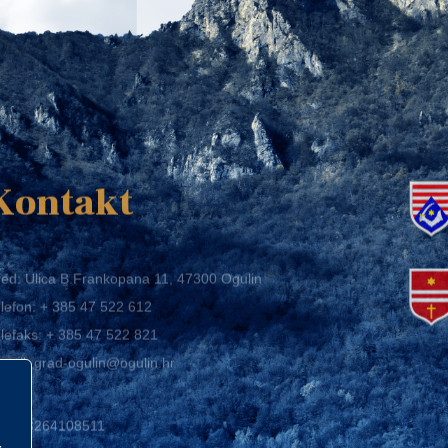
K
Kontakt
ed: Ulica B.Frankopana 11, 47300 Ogulin
lefon:
+ 385 47 522 612
lefaks:
+ 385 47 522 821
mail:
grad-ogulin@ogulin.hr
IB: 58264108511
BAN: HR1424020061829700009