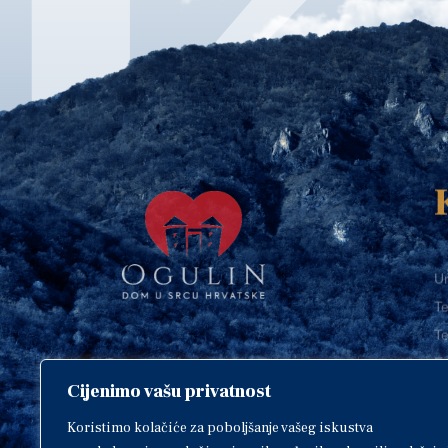
Ur
Te
Te
E-
Cijenimo vašu privatnost
O
Copyright © 2018. Grad Ogulin,
sva prava pridržana.
I
Koristimo kolačiće za poboljšanje vašeg iskustva