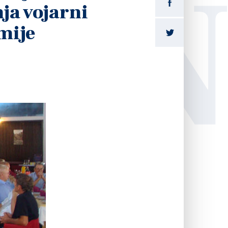
LI
ja vojarni
mije