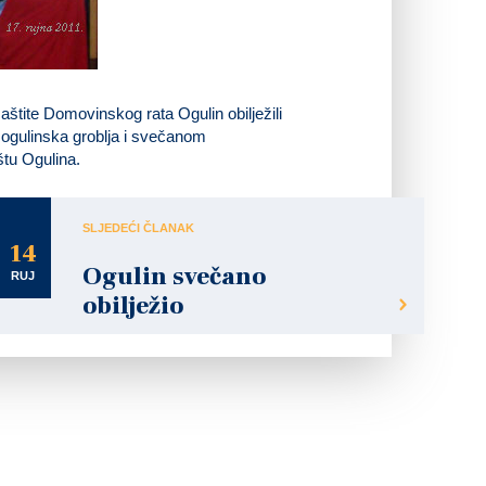
štite Domovinskog rata Ogulin obilježili
 ogulinska groblja i svečanom
štu Ogulina.
SLJEDEĆI ČLANAK
14
Ogulin svečano
RUJ
obilježio