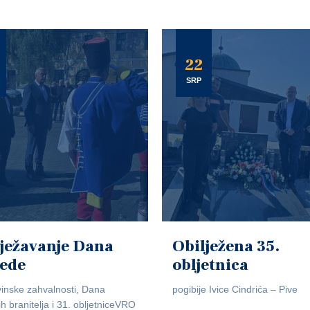
22
SRP
ježavanje Dana
Obilježena 35.
jede
obljetnica
inske zahvalnosti, Dana
pogibije Ivice Cindrića – Pive
ih branitelja i 31. obljetniceVRO