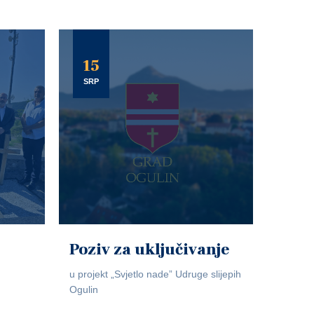
15
SRP
Poziv za uključivanje
u projekt „Svjetlo nade” Udruge slijepih
Ogulin