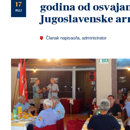
U
17
godina od osvajan
RUJ
Jugoslavenske ar
Članak napisao/la, administrator